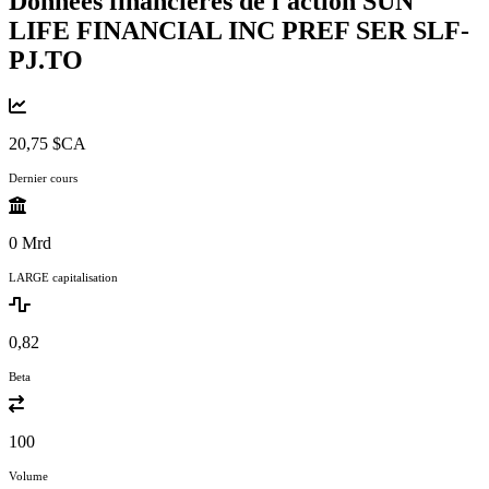
Données financières de l'action SUN
LIFE FINANCIAL INC PREF SER
SLF-
PJ.TO
20,75 $CA
Dernier cours
0 Mrd
LARGE capitalisation
0,82
Beta
100
Volume