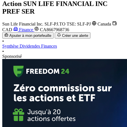
Action
SUN LIFE FINANCIAL INC
PREF SER
Sun Life Financial Inc.
SLF-PJ.TO
TSE: SLF-PJ
Canada
CAD
Finance
CA8667968736
Ajouter à mon portefeuille
Créer une alerte
•
Synthèse
Dividendes
Finances
•
Sponsorisé