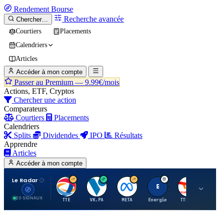
Rendement
Bourse
Recherche avancée
Chercher…
Courtiers
Placements
Calendriers
Articles
Accéder à mon compte
Passer au Premium —
9.99€/mois
Actions, ETF, Cryptos
Chercher une action
Comparateurs
Courtiers
Placements
Calendriers
Splits
Dividendes
IPO
Résultats
Apprendre
Articles
Accéder à mon compte
Le Radar
T
V
M
E
T
20 SIGNAUX
TTE
VK.PA
META
Energie
TTE.PA
RMS