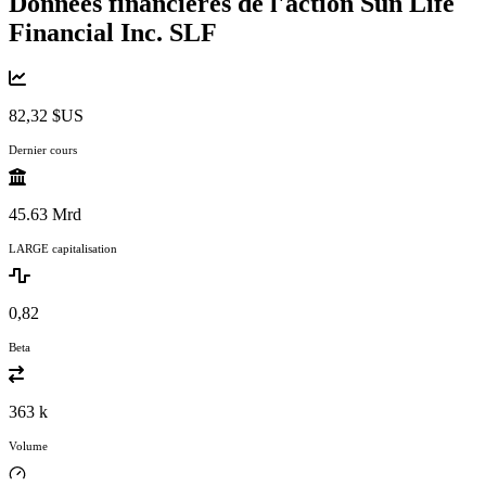
Données financières de l'action Sun Life
Financial Inc.
SLF
82,32 $US
Dernier cours
45.63 Mrd
LARGE capitalisation
0,82
Beta
363 k
Volume