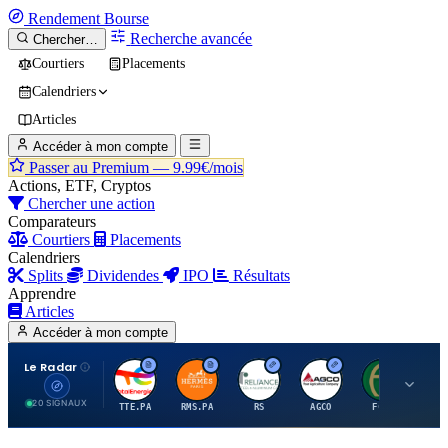
Rendement
Bourse
Recherche avancée
Chercher…
Courtiers
Placements
Calendriers
Articles
Accéder à mon compte
Passer au Premium —
9.99€/mois
Actions, ETF, Cryptos
Chercher une action
Comparateurs
Courtiers
Placements
Calendriers
Splits
Dividendes
IPO
Résultats
Apprendre
Articles
Accéder à mon compte
Le Radar
T
H
R
A
F
20 SIGNAUX
TTE.PA
RMS.PA
RS
AGCO
FCFS
MC