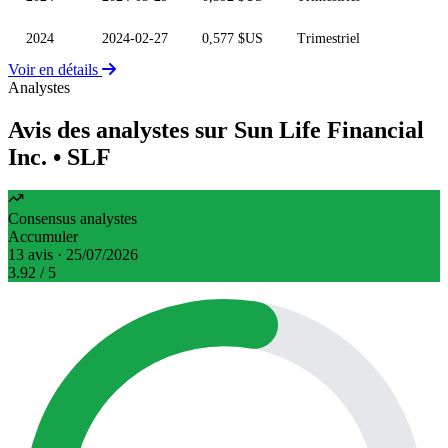
2024
2024-02-27
0,577 $US
Trimestriel
Voir en détails
Analystes
Avis des analystes sur Sun Life Financial
Inc.
• SLF
Consensus analystes
Accumuler
13 avis · 25/07/2026
3.92
/ 5