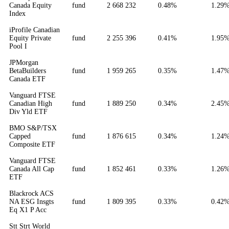
Canada Equity
fund
2 668 232
0.48%
1.29
Index
iProfile Canadian
Equity Private
fund
2 255 396
0.41%
1.95
Pool I
JPMorgan
BetaBuilders
fund
1 959 265
0.35%
1.47
Canada ETF
Vanguard FTSE
Canadian High
fund
1 889 250
0.34%
2.45
Div Yld ETF
BMO S&P/TSX
Capped
fund
1 876 615
0.34%
1.24
Composite ETF
Vanguard FTSE
Canada All Cap
fund
1 852 461
0.33%
1.26
ETF
Blackrock ACS
NA ESG Insgts
fund
1 809 395
0.33%
0.42
Eq X1 P Acc
Stt Strt World