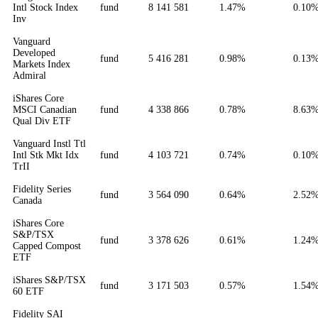
Intl Stock Index
fund
8 141 581
1.47%
0.10
Inv
Vanguard
Developed
fund
5 416 281
0.98%
0.13
Markets Index
Admiral
iShares Core
MSCI Canadian
fund
4 338 866
0.78%
8.63
Qual Div ETF
Vanguard Instl Ttl
Intl Stk Mkt Idx
fund
4 103 721
0.74%
0.10
TrII
Fidelity Series
fund
3 564 090
0.64%
2.52
Canada
iShares Core
S&P/TSX
fund
3 378 626
0.61%
1.24
Capped Compost
ETF
iShares S&P/TSX
fund
3 171 503
0.57%
1.54
60 ETF
Fidelity SAI