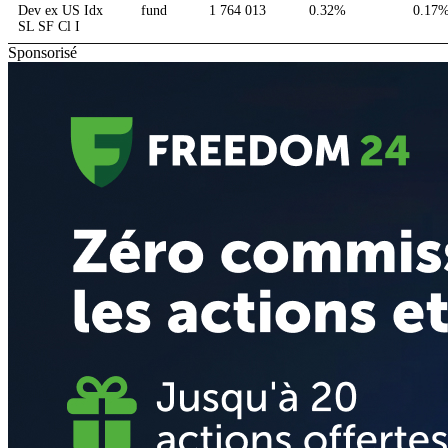
Dev ex US Idx
fund
1 764 013
0.32%
0.17
SL SF Cl I
Sponsorisé