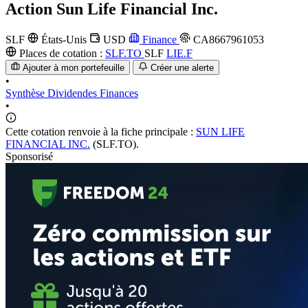
Action
Sun Life Financial Inc.
SLF
États-Unis
USD
Finance
CA8667961053
Places de cotation :
SLF.TO
SLF
LIE.F
Ajouter à mon portefeuille
Créer une alerte
•
Synthèse
Dividendes
Finances
•
Cette cotation renvoie à la fiche principale :
SUN LIFE
FINANCIAL INC.
(SLF.TO).
Sponsorisé