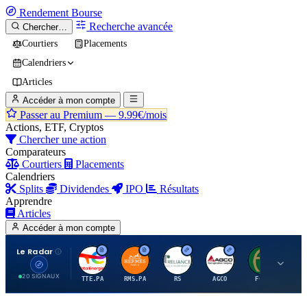
Rendement
Bourse
Recherche avancée
Chercher…
Courtiers
Placements
Calendriers
Articles
Accéder à mon compte
Passer au Premium —
9.99€/mois
Actions, ETF, Cryptos
Chercher une action
Comparateurs
Courtiers
Placements
Calendriers
Splits
Dividendes
IPO
Résultats
Apprendre
Articles
Accéder à mon compte
Le Radar
T
H
R
A
F
20 SIGNAUX
TTE.PA
RMS.PA
RS
AGCO
FCFS
MC