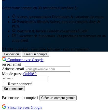
Créez votre compte en 30 secondes et accédez à :
Alertes personnalisées
Dividendes & variations de cours
Portefeuilles illimités
Suivez tous vos comptes titres &
PEA
Watchlist & favoris
Gardez vos actions à l'œil
Calendrier de dividendes
Vos prochains versements en un
coup d'œil
100 % gratuit · sans carte bancaire · sans engagement
Connexion
Créer un compte
Continuer avec Google
ou par email
Adresse email
Mot de passe
Oublié ?
Rester connecté
Se connecter
Pas encore de compte ?
Créer un compte gratuit
S'inscrire avec Google