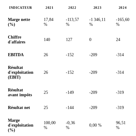
INDICATEUR
2021
2022
2023
2024
Valeurs en millions (dollar des États-Unis)
Marge nette
17,84
-113,57
-1 346,11
-165,60
(%)
%
%
%
%
Chiffre
140
127
0
24
d'affaires
EBITDA
26
-152
-209
-314
Résultat
d'exploitation
26
-152
-209
-314
(EBIT)
Résultat
25
-149
-209
-319
avant impôts
Résultat net
25
-144
-209
-319
Marge
100,00
-0,36
96,51
d'exploitation
0,00 %
%
%
%
(%)