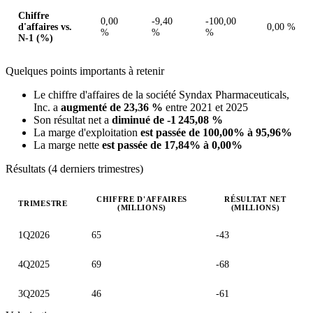
Chiffre
0,00
-9,40
-100,00
d'affaires vs.
0,00 %
%
%
%
N-1 (%)
Quelques points importants à retenir
Le chiffre d'affaires de la société Syndax Pharmaceuticals,
Inc. a
augmenté de 23,36 %
entre 2021 et 2025
Son résultat net a
diminué de -1 245,08 %
La marge d'exploitation
est passée de 100,00% à 95,96%
La marge nette
est passée de 17,84% à 0,00%
Résultats (4 derniers trimestres)
CHIFFRE D'AFFAIRES
RÉSULTAT NET
TRIMESTRE
(MILLIONS)
(MILLIONS)
Valeurs trimestrielles en millions (dollar des États-Unis)
1Q2026
65
-43
4Q2025
69
-68
3Q2025
46
-61