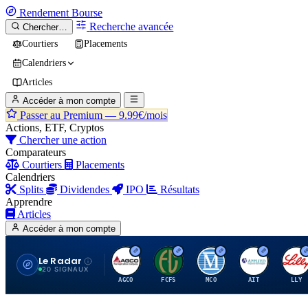
Rendement
Bourse
Recherche avancée
Chercher…
Courtiers
Placements
Calendriers
Articles
Accéder à mon compte
Passer au Premium —
9.99€/mois
Actions, ETF, Cryptos
Chercher une action
Comparateurs
Courtiers
Placements
Calendriers
Splits
Dividendes
IPO
Résultats
Apprendre
Articles
Accéder à mon compte
Le Radar
A
F
M
A
E
20 SIGNAUX
AGCO
FCFS
MCO
AIT
LLY