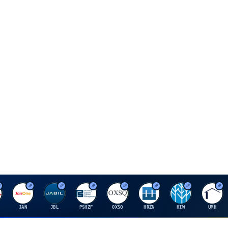
J
J
P
O
H
H
U
JAN
JBL
PSHZF
OXSQ
HRZN
HIW
UMH