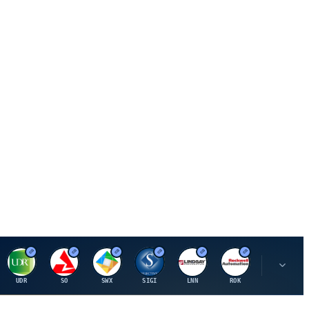
U
S
S
S
L
R
P
UDR
SO
SWX
SIGI
LNN
ROK
PSMT