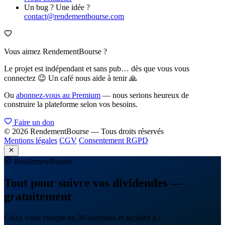
Un bug ? Une idée ?
contact@rendementbourse.com
Vous aimez RendementBourse ?
Le projet est indépendant et sans pub… dès que vous vous
connectez 😉 Un café nous aide à tenir 🙏
Ou
abonnez-vous au Premium
— nous serions heureux de
construire la plateforme selon vos besoins.
Faire un don
© 2026 RendementBourse — Tous droits réservés
Mentions légales
CGV
Consentement RGPD
Rendement
Bourse
Tout pour suivre vos dividendes —
gratuitement
Créez votre compte en 30 secondes et accédez à :