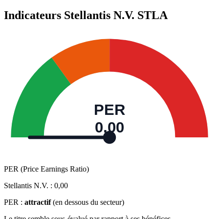
Indicateurs Stellantis N.V.
STLA
PER
0,00
PER (Price Earnings Ratio)
Stellantis N.V. :
0,00
PER :
attractif
(en dessous du secteur)
Le titre semble sous-évalué par rapport à ses bénéfices.