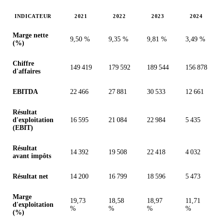
INDICATEUR
2021
2022
2023
2024
Valeurs en millions (euro)
Marge nette
9,50 %
9,35 %
9,81 %
3,49 %
(%)
Chiffre
149 419
179 592
189 544
156 878
d'affaires
EBITDA
22 466
27 881
30 533
12 661
Résultat
d'exploitation
16 595
21 084
22 984
5 435
(EBIT)
Résultat
14 392
19 508
22 418
4 032
avant impôts
Résultat net
14 200
16 799
18 596
5 473
Marge
19,73
18,58
18,97
11,71
d'exploitation
%
%
%
%
(%)