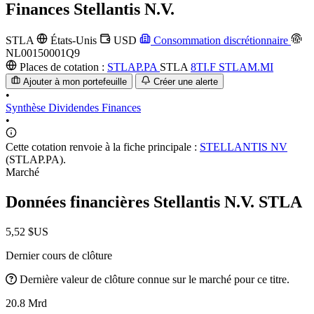
Finances
Stellantis N.V.
STLA
États-Unis
USD
Consommation discrétionnaire
NL00150001Q9
Places de cotation :
STLAP.PA
STLA
8TI.F
STLAM.MI
Ajouter à mon portefeuille
Créer une alerte
•
Synthèse
Dividendes
Finances
•
Cette cotation renvoie à la fiche principale :
STELLANTIS NV
(STLAP.PA).
Marché
Données financières Stellantis N.V.
STLA
5,52 $US
Dernier cours de clôture
Dernière valeur de clôture connue sur le marché pour ce titre.
20.8 Mrd