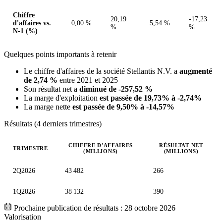
Chiffre
20,19
-17,23
d'affaires vs.
0,00 %
5,54 %
%
%
N-1 (%)
Quelques points importants à retenir
Le chiffre d'affaires de la société Stellantis N.V. a
augmenté
de 2,74 %
entre 2021 et 2025
Son résultat net a
diminué de -257,52 %
La marge d'exploitation
est passée de 19,73% à -2,74%
La marge nette
est passée de 9,50% à -14,57%
Résultats (4 derniers trimestres)
CHIFFRE D'AFFAIRES
RÉSULTAT NET
TRIMESTRE
(MILLIONS)
(MILLIONS)
Valeurs trimestrielles en millions (euro)
2Q2026
43 482
266
1Q2026
38 132
390
Prochaine publication de résultats :
28 octobre 2026
Valorisation