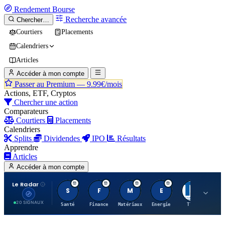
Rendement
Bourse
Recherche avancée
Chercher…
Courtiers
Placements
Calendriers
Articles
Accéder à mon compte
Passer au Premium —
9.99€/mois
Actions, ETF, Cryptos
Chercher une action
Comparateurs
Courtiers
Placements
Calendriers
Splits
Dividendes
IPO
Résultats
Apprendre
Articles
Accéder à mon compte
Le Radar
S
F
M
E
T
20 SIGNAUX
Santé
Finance
Matériaux
Energie
TTWO
MT.