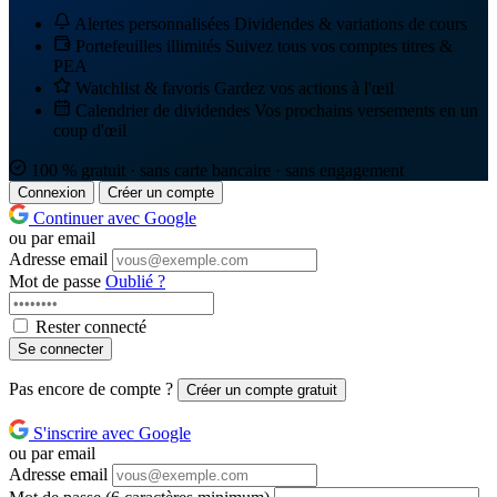
Alertes personnalisées
Dividendes & variations de cours
Portefeuilles illimités
Suivez tous vos comptes titres &
PEA
Watchlist & favoris
Gardez vos actions à l'œil
Calendrier de dividendes
Vos prochains versements en un
coup d'œil
100 % gratuit · sans carte bancaire · sans engagement
Connexion
Créer un compte
Continuer avec Google
ou par email
Adresse email
Mot de passe
Oublié ?
Rester connecté
Se connecter
Pas encore de compte ?
Créer un compte gratuit
S'inscrire avec Google
ou par email
Adresse email