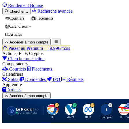
Rendement
Bourse
Recherche avancée
Chercher…
Courtiers
Placements
Calendriers
Articles
Accéder à mon compte
Passer au Premium —
9.99€/mois
Actions, ETF, Cryptos
Chercher une action
Comparateurs
Courtiers
Placements
Calendriers
Splits
Dividendes
IPO
Résultats
Apprendre
Articles
Accéder à mon compte
Le Radar
T
V
M
E
T
20 SIGNAUX
TTE
VK.PA
META
Energie
TTE.PA