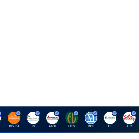
H
R
A
F
M
A
E
RMS.PA
RS
AGCO
FCFS
MCO
AIT
LLY