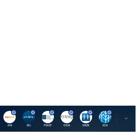
J
J
P
O
H
H
U
JAN
JBL
PSHZF
OXSQ
HRZN
HIW
UMH