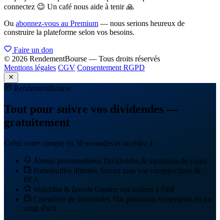
connectez 😉 Un café nous aide à tenir 🙏
Ou
abonnez-vous au Premium
— nous serions heureux de
construire la plateforme selon vos besoins.
Faire un don
© 2026 RendementBourse — Tous droits réservés
Mentions légales
CGV
Consentement RGPD
Rendement
Bourse
Tout pour suivre vos dividendes —
gratuitement
Créez votre compte en 30 secondes et accédez à :
Alertes personnalisées
Dividendes & variations de cours
Portefeuilles illimités
Suivez tous vos comptes titres &
PEA
Watchlist & favoris
Gardez vos actions à l'œil
Calendrier de dividendes
Vos prochains versements en un
coup d'œil