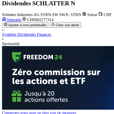
Dividendes
SCHLATTER N
Schlatter Industries AG
STRN.SW
SWX: STRN
Suisse
CHF
Industrie
CH0002277314
Ajouter à mon portefeuille
Créer une alerte
•
Synthèse
Dividendes
Finances
•
Sponsorisé
Connectez-vous pour ne plus voir de sponsors