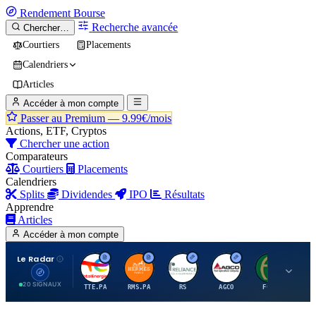
Rendement
Bourse
Recherche avancée
Chercher…
Courtiers
Placements
Calendriers
Articles
Accéder à mon compte
Passer au Premium —
9.99€/mois
Actions, ETF, Cryptos
Chercher une action
Comparateurs
Courtiers
Placements
Calendriers
Splits
Dividendes
IPO
Résultats
Apprendre
Articles
Accéder à mon compte
Le Radar
T
H
R
A
F
20 SIGNAUX
TTE.PA
RMS.PA
RS
AGCO
FCFS
MC