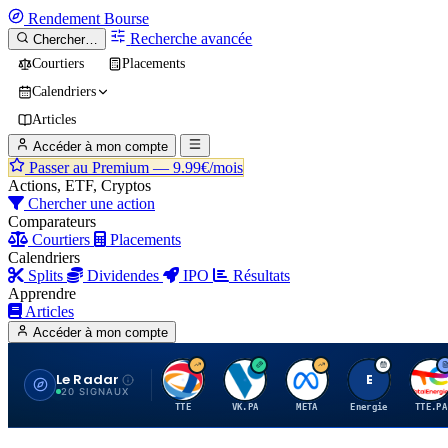
Rendement
Bourse
Recherche avancée
Chercher…
Courtiers
Placements
Calendriers
Articles
Accéder à mon compte
Passer au Premium —
9.99€/mois
Actions, ETF, Cryptos
Chercher une action
Comparateurs
Courtiers
Placements
Calendriers
Splits
Dividendes
IPO
Résultats
Apprendre
Articles
Accéder à mon compte
Le Radar
T
V
M
E
T
20 SIGNAUX
TTE
VK.PA
META
Energie
TTE.PA