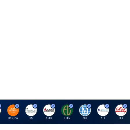
H
R
A
F
M
A
E
RMS.PA
RS
AGCO
FCFS
MCO
AIT
LLY