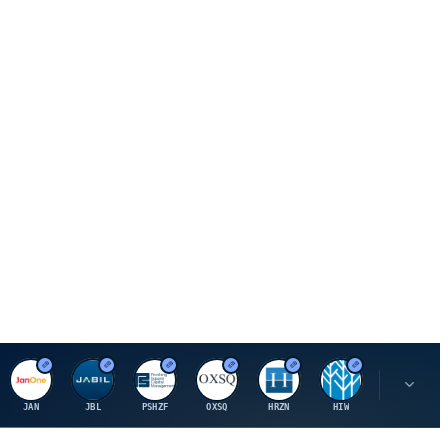
J
J
P
O
H
H
U
JAN
JBL
PSHZF
OXSQ
HRZN
HIW
UMH