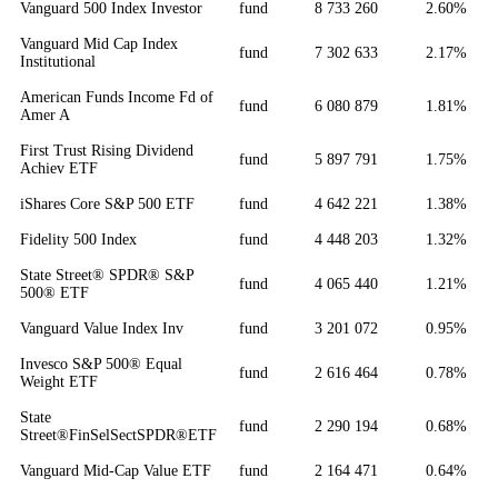
Vanguard 500 Index Investor
fund
8 733 260
2.60%
Vanguard Mid Cap Index
fund
7 302 633
2.17%
Institutional
American Funds Income Fd of
fund
6 080 879
1.81%
Amer A
First Trust Rising Dividend
fund
5 897 791
1.75%
Achiev ETF
iShares Core S&P 500 ETF
fund
4 642 221
1.38%
Fidelity 500 Index
fund
4 448 203
1.32%
State Street® SPDR® S&P
fund
4 065 440
1.21%
500® ETF
Vanguard Value Index Inv
fund
3 201 072
0.95%
Invesco S&P 500® Equal
fund
2 616 464
0.78%
Weight ETF
State
fund
2 290 194
0.68%
Street®FinSelSectSPDR®ETF
Vanguard Mid-Cap Value ETF
fund
2 164 471
0.64%