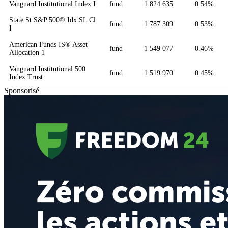
Vanguard Institutional Index I
fund
1 824 635
0.54%
State St S&P 500® Idx SL Cl
fund
1 787 309
0.53%
I
American Funds IS® Asset
fund
1 549 077
0.46%
Allocation 1
Vanguard Institutional 500
fund
1 519 970
0.45%
Index Trust
Sponsorisé