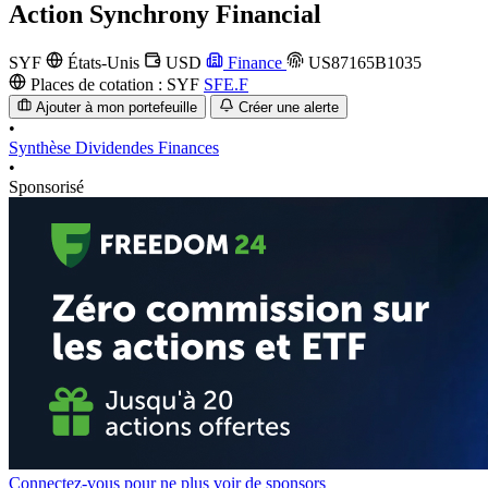
Action
Synchrony Financial
SYF
États-Unis
USD
Finance
US87165B1035
Places de cotation :
SYF
SFE.F
Ajouter à mon portefeuille
Créer une alerte
•
Synthèse
Dividendes
Finances
•
Sponsorisé
Connectez-vous pour ne plus voir de sponsors