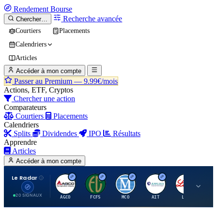
Rendement
Bourse
Recherche avancée
Chercher…
Courtiers
Placements
Calendriers
Articles
Accéder à mon compte
Passer au Premium —
9.99€/mois
Actions, ETF, Cryptos
Chercher une action
Comparateurs
Courtiers
Placements
Calendriers
Splits
Dividendes
IPO
Résultats
Apprendre
Articles
Accéder à mon compte
Le Radar
A
F
M
A
E
20 SIGNAUX
AGCO
FCFS
MCO
AIT
LLY
JA