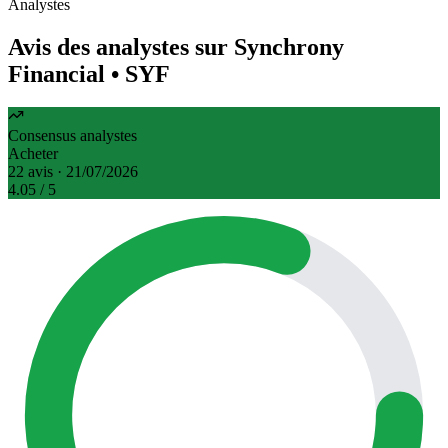
Analystes
Avis des analystes sur Synchrony
Financial
• SYF
Consensus analystes
Acheter
22 avis · 21/07/2026
4.05
/ 5