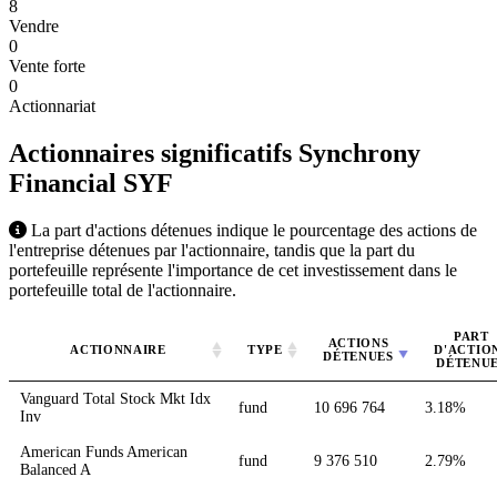
8
Vendre
0
Vente forte
0
Actionnariat
Actionnaires significatifs Synchrony
Financial
SYF
La part d'actions détenues indique le pourcentage des actions de
l'entreprise détenues par l'actionnaire, tandis que la part du
portefeuille représente l'importance de cet investissement dans le
portefeuille total de l'actionnaire.
PART
ACTIONS
ACTIONNAIRE
TYPE
D'ACTIO
DÉTENUES
DÉTENU
Vanguard Total Stock Mkt Idx
fund
10 696 764
3.18%
Inv
American Funds American
fund
9 376 510
2.79%
Balanced A