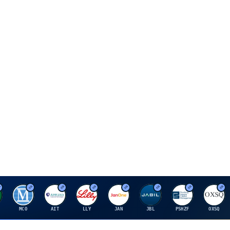
M
A
E
J
J
P
O
MCO
AIT
LLY
JAN
JBL
PSHZF
OXSQ