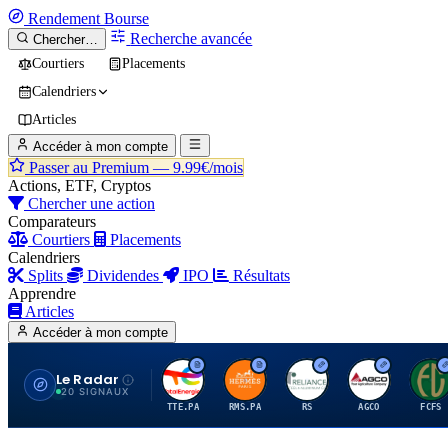
Rendement
Bourse
Recherche avancée
Chercher…
Courtiers
Placements
Calendriers
Articles
Accéder à mon compte
Passer au Premium —
9.99€/mois
Actions, ETF, Cryptos
Chercher une action
Comparateurs
Courtiers
Placements
Calendriers
Splits
Dividendes
IPO
Résultats
Apprendre
Articles
Accéder à mon compte
Le Radar
T
H
R
A
F
20 SIGNAUX
TTE.PA
RMS.PA
RS
AGCO
FCFS