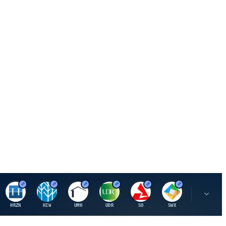
H
H
U
U
S
S
S
HRZN
HIW
UMH
UDR
SO
SWX
SIGI