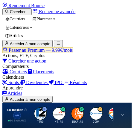
Rendement
Bourse
Recherche avancée
Chercher…
Courtiers
Placements
Calendriers
Articles
Accéder à mon compte
Passer au Premium —
9.99€/mois
Actions, ETF, Cryptos
Chercher une action
Comparateurs
Courtiers
Placements
Calendriers
Splits
Dividendes
IPO
Résultats
Apprendre
Articles
Accéder à mon compte
Le Radar
T
A
I
Q
T
20 SIGNAUX
TTWO
MT.AS
INGA.AS
QCOM
TTE
VK.