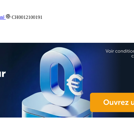
nté
CH0012100191