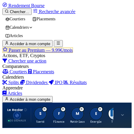
Rendement
Bourse
Recherche avancée
Chercher…
Courtiers
Placements
Calendriers
Articles
Accéder à mon compte
Passer au Premium —
9.99€/mois
Actions, ETF, Cryptos
Chercher une action
Comparateurs
Courtiers
Placements
Calendriers
Splits
Dividendes
IPO
Résultats
Apprendre
Articles
Accéder à mon compte
Le Radar
S
F
M
E
T
20 SIGNAUX
Santé
Finance
Matériaux
Energie
TTWO
MT.