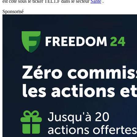
est coté sous le ticker
TEL1.F
dans le secteur
Santé
.
Sponsorisé