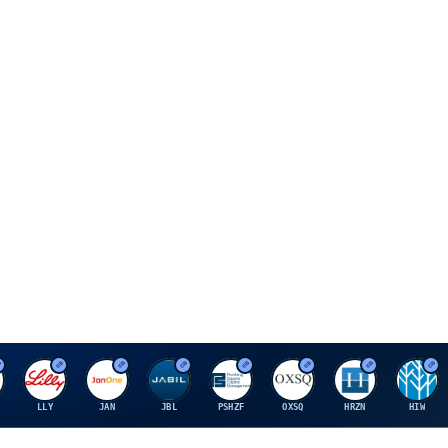
E
J
J
P
O
H
H
LLY
JAN
JBL
PSHZF
OXSQ
HRZN
HIW