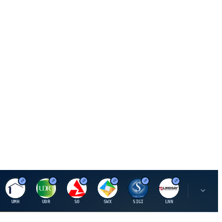
U
U
S
S
S
L
R
UMH
UDR
SO
SWX
SIGI
LNN
ROK