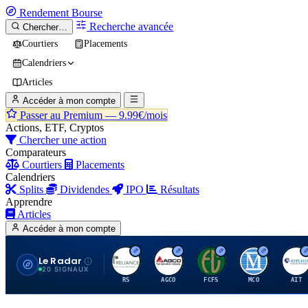
Rendement
Bourse
Recherche avancée
Chercher…
Courtiers
Placements
Calendriers
Articles
Accéder à mon compte
Passer au Premium —
9.99€/mois
Actions, ETF, Cryptos
Chercher une action
Comparateurs
Courtiers
Placements
Calendriers
Splits
Dividendes
IPO
Résultats
Apprendre
Articles
Accéder à mon compte
Le Radar
R
A
F
M
A
20 SIGNAUX
RS
AGCO
FCFS
MCO
AIT