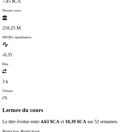
7,45 $CA
Dernier cours
218.25 M
MICRO capitalisation
-0,35
Beta
3 k
Volume
Lecture du cours
Le titre évolue entre
4,63 $CA
et
10,39 $CA
sur 52 semaines.
Point bas
Point haut