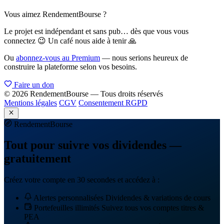
Vous aimez RendementBourse ?
Le projet est indépendant et sans pub… dès que vous vous
connectez 😉 Un café nous aide à tenir 🙏
Ou
abonnez-vous au Premium
— nous serions heureux de
construire la plateforme selon vos besoins.
Faire un don
© 2026 RendementBourse — Tous droits réservés
Mentions légales
CGV
Consentement RGPD
Rendement
Bourse
Tout pour suivre vos dividendes —
gratuitement
Créez votre compte en 30 secondes et accédez à :
Alertes personnalisées
Dividendes & variations de cours
Portefeuilles illimités
Suivez tous vos comptes titres &
PEA