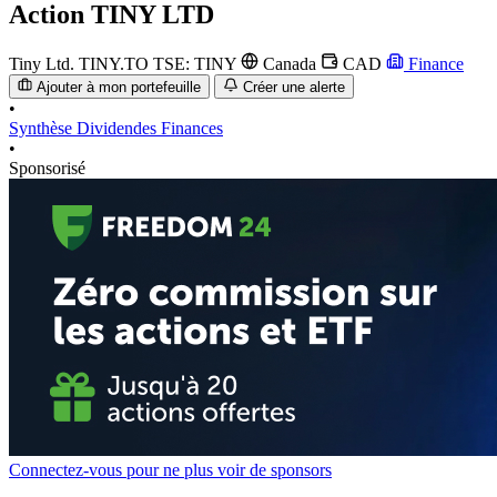
Action
TINY LTD
Tiny Ltd.
TINY.TO
TSE: TINY
Canada
CAD
Finance
Ajouter à mon portefeuille
Créer une alerte
•
Synthèse
Dividendes
Finances
•
Sponsorisé
Connectez-vous pour ne plus voir de sponsors