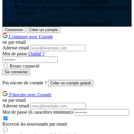
Watchlist & favoris
Gardez vos actions à l'œil
Calendrier de dividendes
Vos prochains versements en un
coup d'œil
100 % gratuit · sans carte bancaire · sans engagement
Connexion
Créer un compte
Continuer avec Google
ou par email
Adresse email
Mot de passe
Oublié ?
Rester connecté
Se connecter
Pas encore de compte ?
Créer un compte gratuit
S'inscrire avec Google
ou par email
Adresse email
Mot de passe
(6 caractères minimum)
Recevoir les nouveautés par email