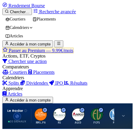
Rendement
Bourse
Recherche avancée
Chercher…
Courtiers
Placements
Calendriers
Articles
Accéder à mon compte
Passer au Premium —
9.99€/mois
Actions, ETF, Cryptos
Chercher une action
Comparateurs
Courtiers
Placements
Calendriers
Splits
Dividendes
IPO
Résultats
Apprendre
Articles
Accéder à mon compte
Le Radar
H
R
A
F
M
20 SIGNAUX
RMS.PA
RS
AGCO
FCFS
MCO
AI