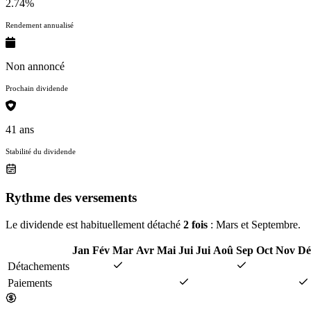
2.74%
Rendement annualisé
Non annoncé
Prochain dividende
41 ans
Stabilité du dividende
Rythme des versements
Le dividende est habituellement détaché
2 fois
: Mars et Septembre.
Jan
Fév
Mar
Avr
Mai
Jui
Jui
Aoû
Sep
Oct
Nov
Dé
Détachements
Paiements