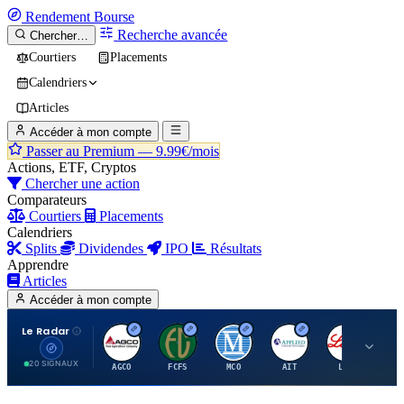
Rendement
Bourse
Recherche avancée
Chercher…
Courtiers
Placements
Calendriers
Articles
Accéder à mon compte
Passer au Premium —
9.99€/mois
Actions, ETF, Cryptos
Chercher une action
Comparateurs
Courtiers
Placements
Calendriers
Splits
Dividendes
IPO
Résultats
Apprendre
Articles
Accéder à mon compte
Le Radar
A
F
M
A
E
20 SIGNAUX
AGCO
FCFS
MCO
AIT
LLY
JA