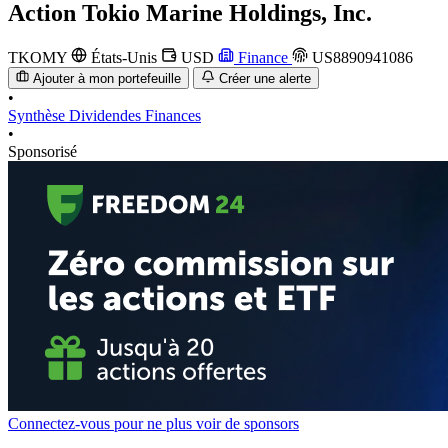
Action
Tokio Marine Holdings, Inc.
TKOMY
États-Unis
USD
Finance
US8890941086
Ajouter à mon portefeuille
Créer une alerte
•
Synthèse
Dividendes
Finances
•
Sponsorisé
Connectez-vous pour ne plus voir de sponsors