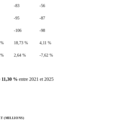
-83
-56
-95
-87
-106
-98
 %
18,73 %
4,11 %
 %
2,64 %
-7,62 %
 11,30 %
entre 2021 et 2025
T (MILLIONS)