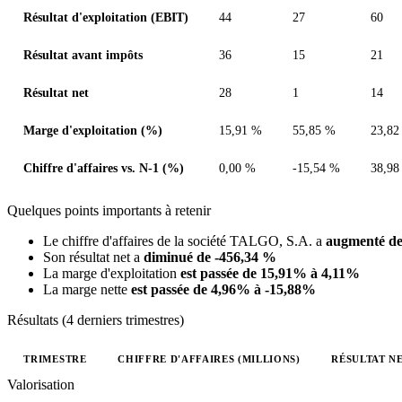
Résultat d'exploitation (EBIT)
44
27
60
Résultat avant impôts
36
15
21
Résultat net
28
1
14
Marge d'exploitation (%)
15,91 %
55,85 %
23,82
Chiffre d'affaires vs. N-1 (%)
0,00 %
-15,54 %
38,98
Quelques points importants à retenir
Le chiffre d'affaires de la société TALGO, S.A. a
augmenté de
Son résultat net a
diminué de -456,34 %
La marge d'exploitation
est passée de 15,91% à 4,11%
La marge nette
est passée de 4,96% à -15,88%
Résultats (4 derniers trimestres)
TRIMESTRE
CHIFFRE D'AFFAIRES (MILLIONS)
RÉSULTAT NE
Valeurs trimestrielles en millions (euro)
Valorisation