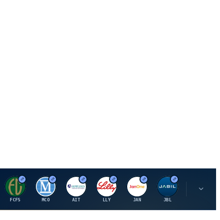
F
M
A
E
J
J
P
FCFS
MCO
AIT
LLY
JAN
JBL
PSHZF