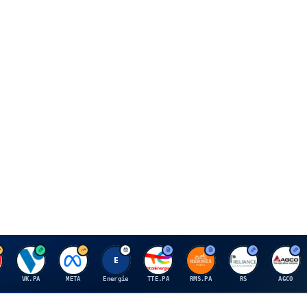
V
M
E
T
H
R
A
VK.PA
META
Energie
TTE.PA
RMS.PA
RS
AGCO