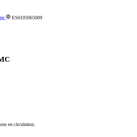
rie
ES0105065009
MC
ons en circulation.