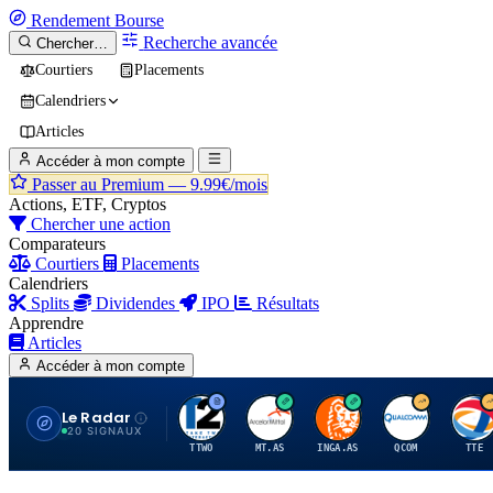
Rendement
Bourse
Recherche avancée
Chercher…
Courtiers
Placements
Calendriers
Articles
Accéder à mon compte
Passer au Premium —
9.99€/mois
Actions, ETF, Cryptos
Chercher une action
Comparateurs
Courtiers
Placements
Calendriers
Splits
Dividendes
IPO
Résultats
Apprendre
Articles
Accéder à mon compte
Le Radar
T
A
I
Q
T
20 SIGNAUX
TTWO
MT.AS
INGA.AS
QCOM
TTE