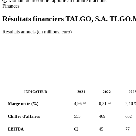
Montant de trésorerie rapporté au nombre d’actions.
Finances
Résultats financiers TALGO, S.A.
TLGO.
Résultats annuels (en millions, euro)
INDICATEUR
2021
2022
202
Valeurs en millions (euro)
Marge nette (%)
4,96 %
0,31 %
2,10 
Chiffre d'affaires
555
469
652
EBITDA
62
45
77