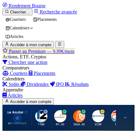
Rendement
Bourse
Recherche avancée
Chercher…
Courtiers
Placements
Calendriers
Articles
Accéder à mon compte
Passer au Premium —
9.99€/mois
Actions, ETF, Cryptos
Chercher une action
Comparateurs
Courtiers
Placements
Calendriers
Splits
Dividendes
IPO
Résultats
Apprendre
Articles
Accéder à mon compte
Le Radar
T
A
I
Q
T
20 SIGNAUX
TTWO
MT.AS
INGA.AS
QCOM
TTE
VK.