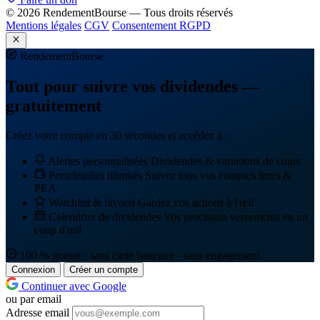
© 2026 RendementBourse — Tous droits réservés
Mentions légales
CGV
Consentement RGPD
Rendement
Bourse
Tout pour suivre vos dividendes —
gratuitement
Créez votre compte en 30 secondes et accédez à :
Alertes personnalisées
Dividendes & variations de cours
Portefeuilles illimités
Suivez tous vos comptes titres &
PEA
Watchlist & favoris
Gardez vos actions à l'œil
Calendrier de dividendes
Vos prochains versements en un
coup d'œil
100 % gratuit · sans carte bancaire · sans engagement
Connexion
Créer un compte
Continuer avec Google
ou par email
Adresse email