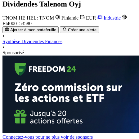
Dividendes
Talenom Oyj
TNOM.HE
HEL: TNOM
Finlande
EUR
Industrie
FI4000153580
Ajouter à mon portefeuille
Créer une alerte
•
Synthèse
Dividendes
Finances
•
Sponsorisé
Connectez-vous pour ne plus voir de sponsors