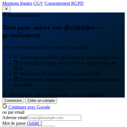
Mentions légales
CGV
Consentement RGPD
Rendement
Bourse
Tout pour suivre vos dividendes —
gratuitement
Créez votre compte en 30 secondes et accédez à :
Alertes personnalisées
Dividendes & variations de cours
Portefeuilles illimités
Suivez tous vos comptes titres &
PEA
Watchlist & favoris
Gardez vos actions à l'œil
Calendrier de dividendes
Vos prochains versements en un
coup d'œil
100 % gratuit · sans carte bancaire · sans engagement
Connexion
Créer un compte
Continuer avec Google
ou par email
Adresse email
Mot de passe
Oublié ?