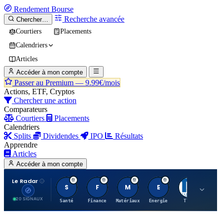
Rendement
Bourse
Recherche avancée
Chercher…
Courtiers
Placements
Calendriers
Articles
Accéder à mon compte
Passer au Premium —
9.99€/mois
Actions, ETF, Cryptos
Chercher une action
Comparateurs
Courtiers
Placements
Calendriers
Splits
Dividendes
IPO
Résultats
Apprendre
Articles
Accéder à mon compte
Le Radar
S
F
M
E
T
20 SIGNAUX
Santé
Finance
Matériaux
Energie
TTWO
MT.