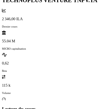
TECHNOPLUS VENTURE
TNPV.TA
2 346,00 ILA
Dernier cours
55.04 M
MICRO capitalisation
0,62
Beta
115 k
Volume
Lecture du cours