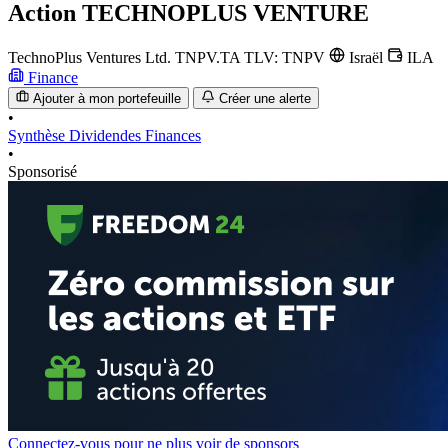
Action
TECHNOPLUS VENTURE
TechnoPlus Ventures Ltd.
TNPV.TA
TLV: TNPV
Israël
ILA
Finance
Ajouter à mon portefeuille
Créer une alerte
•
Synthèse
Dividendes
Finances
•
Sponsorisé
Connectez-vous pour ne plus voir de sponsors