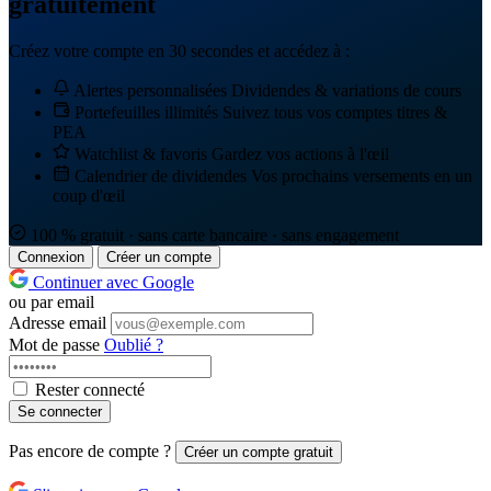
gratuitement
Créez votre compte en 30 secondes et accédez à :
Alertes personnalisées
Dividendes & variations de cours
Portefeuilles illimités
Suivez tous vos comptes titres &
PEA
Watchlist & favoris
Gardez vos actions à l'œil
Calendrier de dividendes
Vos prochains versements en un
coup d'œil
100 % gratuit · sans carte bancaire · sans engagement
Connexion
Créer un compte
Continuer avec Google
ou par email
Adresse email
Mot de passe
Oublié ?
Rester connecté
Se connecter
Pas encore de compte ?
Créer un compte gratuit