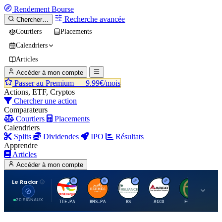
Rendement
Bourse
Recherche avancée
Chercher…
Courtiers
Placements
Calendriers
Articles
Accéder à mon compte
Passer au Premium —
9.99€/mois
Actions, ETF, Cryptos
Chercher une action
Comparateurs
Courtiers
Placements
Calendriers
Splits
Dividendes
IPO
Résultats
Apprendre
Articles
Accéder à mon compte
Le Radar
T
H
R
A
F
20 SIGNAUX
TTE.PA
RMS.PA
RS
AGCO
FCFS
MC