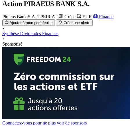
Action
PIRAEUS BANK S.A.
Piraeus Bank S.A.
TPEIR.AT
Grèce
EUR
Finance
Ajouter à mon portefeuille
Créer une alerte
•
Synthèse
Dividendes
Finances
•
Sponsorisé
Connectez-vous pour ne plus voir de sponsors