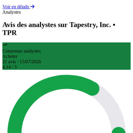
Voir en détails
Analystes
Avis des analystes sur Tapestry, Inc.
•
TPR
Consensus analystes
Acheter
21 avis · 15/07/2026
4.14
/ 5