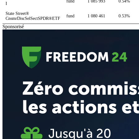
fund
1 085 993
0.54%
I
State Street®
fund
1 080 461
0.53%
CnsmrDiscSelSectSPDR®ETF
Sponsorisé