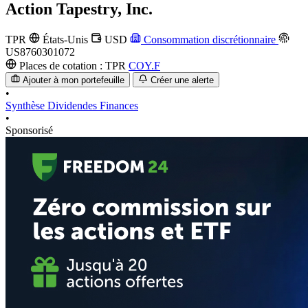
Action
Tapestry, Inc.
TPR
États-Unis
USD
Consommation discrétionnaire
US8760301072
Places de cotation :
TPR
COY.F
Ajouter à mon portefeuille
Créer une alerte
•
Synthèse
Dividendes
Finances
•
Sponsorisé