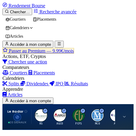
Rendement
Bourse
Recherche avancée
Chercher…
Courtiers
Placements
Calendriers
Articles
Accéder à mon compte
Passer au Premium —
9.99€/mois
Actions, ETF, Cryptos
Chercher une action
Comparateurs
Courtiers
Placements
Calendriers
Splits
Dividendes
IPO
Résultats
Apprendre
Articles
Accéder à mon compte
Le Radar
R
A
F
M
A
20 SIGNAUX
RS
AGCO
FCFS
MCO
AIT
LL