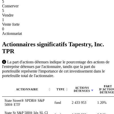
5
Conserver
5
Vendre
1
Vente forte
0
Actionnariat
Actionnaires significatifs Tapestry, Inc.
TPR
La part d'actions détenues indique le pourcentage des actions de
l'entreprise détenues par l'actionnaire, tandis que la part du
portefeuille représente l'importance de cet investissement dans le
portefeuille total de l'actionnaire.
PART
ACTIONS
ACTIONNAIRE
TYPE
D'ACTIO
DÉTENUES
DÉTENUE
State Street® SPDR® S&P
fund
2 433 953
1.20%
500® ETF
State St S&P 500® Idx SL Cl