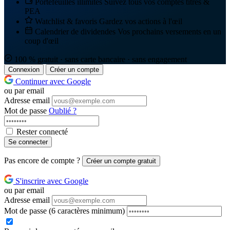
Portefeuilles illimités
Suivez tous vos comptes titres &
PEA
Watchlist & favoris
Gardez vos actions à l'œil
Calendrier de dividendes
Vos prochains versements en un
coup d'œil
100 % gratuit · sans carte bancaire · sans engagement
Connexion
Créer un compte
Continuer avec Google
ou par email
Adresse email
Mot de passe
Oublié ?
Rester connecté
Se connecter
Pas encore de compte ?
Créer un compte gratuit
S'inscrire avec Google
ou par email
Adresse email
Mot de passe
(6 caractères minimum)