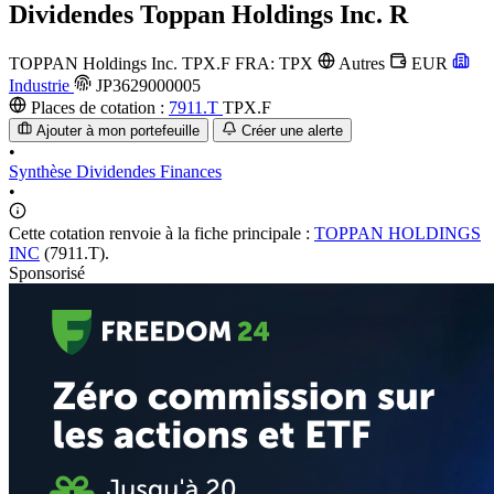
Dividendes
Toppan Holdings Inc. R
TOPPAN Holdings Inc.
TPX.F
FRA: TPX
Autres
EUR
Industrie
JP3629000005
Places de cotation :
7911.T
TPX.F
Ajouter à mon portefeuille
Créer une alerte
•
Synthèse
Dividendes
Finances
•
Cette cotation renvoie à la fiche principale :
TOPPAN HOLDINGS
INC
(7911.T).
Sponsorisé