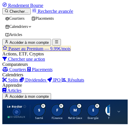
Rendement
Bourse
Recherche avancée
Chercher…
Courtiers
Placements
Calendriers
Articles
Accéder à mon compte
Passer au Premium —
9.99€/mois
Actions, ETF, Cryptos
Chercher une action
Comparateurs
Courtiers
Placements
Calendriers
Splits
Dividendes
IPO
Résultats
Apprendre
Articles
Accéder à mon compte
Le Radar
S
F
M
E
T
20 SIGNAUX
Santé
Finance
Matériaux
Energie
TTWO
MT.