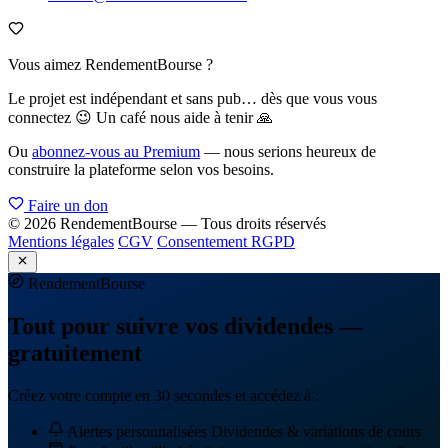
Vous aimez RendementBourse ?
Le projet est indépendant et sans pub… dès que vous vous
connectez 😉 Un café nous aide à tenir 🙏
Ou
abonnez-vous au Premium
— nous serions heureux de
construire la plateforme selon vos besoins.
Faire un don
© 2026 RendementBourse — Tous droits réservés
Mentions légales
CGV
Consentement RGPD
Rendement
Bourse
Tout pour suivre vos dividendes —
gratuitement
Créez votre compte en 30 secondes et accédez à :
Alertes personnalisées
Dividendes & variations de cours