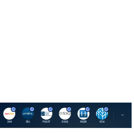
J
J
P
O
H
H
U
JAN
JBL
PSHZF
OXSQ
HRZN
HIW
UMH