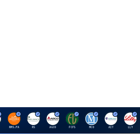
H
R
A
F
M
A
E
RMS.PA
RS
AGCO
FCFS
MCO
AIT
LLY