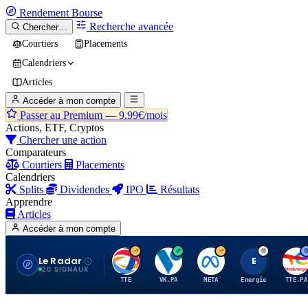
Rendement
Bourse
Recherche avancée
Chercher…
Courtiers
Placements
Calendriers
Articles
Accéder à mon compte
Passer au Premium —
9.99€/mois
Actions, ETF, Cryptos
Chercher une action
Comparateurs
Courtiers
Placements
Calendriers
Splits
Dividendes
IPO
Résultats
Apprendre
Articles
Accéder à mon compte
Le Radar
T
V
M
E
T
20 SIGNAUX
TTE
VK.PA
META
Energie
TTE.PA