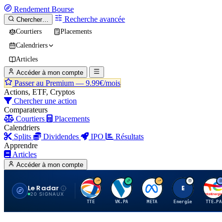
Rendement
Bourse
Recherche avancée
Chercher…
Courtiers
Placements
Calendriers
Articles
Accéder à mon compte
Passer au Premium —
9.99€/mois
Actions, ETF, Cryptos
Chercher une action
Comparateurs
Courtiers
Placements
Calendriers
Splits
Dividendes
IPO
Résultats
Apprendre
Articles
Accéder à mon compte
Le Radar
T
V
M
E
T
20 SIGNAUX
TTE
VK.PA
META
Energie
TTE.PA