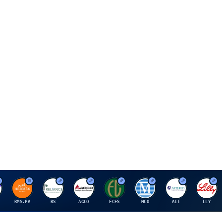
H
R
A
F
M
A
E
RMS.PA
RS
AGCO
FCFS
MCO
AIT
LLY