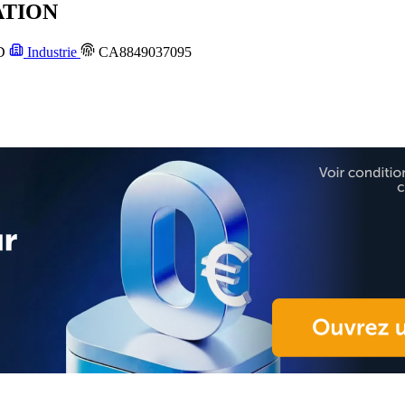
ATION
D
Industrie
CA8849037095