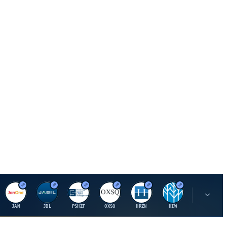
J
J
P
O
H
H
U
JAN
JBL
PSHZF
OXSQ
HRZN
HIW
UMH