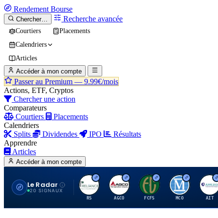
Rendement
Bourse
Recherche avancée
Chercher…
Courtiers
Placements
Calendriers
Articles
Accéder à mon compte
Passer au Premium —
9.99€/mois
Actions, ETF, Cryptos
Chercher une action
Comparateurs
Courtiers
Placements
Calendriers
Splits
Dividendes
IPO
Résultats
Apprendre
Articles
Accéder à mon compte
Le Radar
R
A
F
M
A
20 SIGNAUX
RS
AGCO
FCFS
MCO
AIT