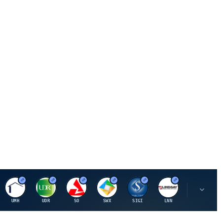
U
U
S
S
S
L
R
UMH
UDR
SO
SWX
SIGI
LNN
ROK