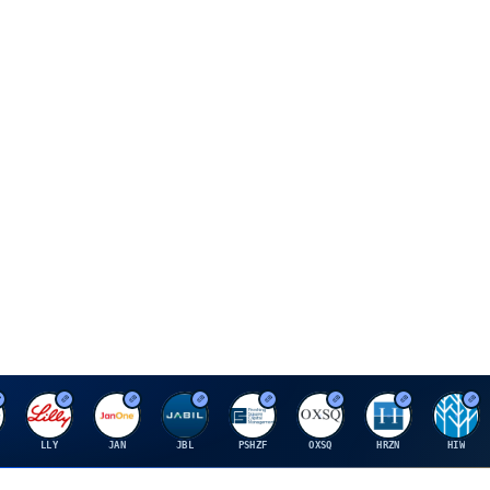
E
J
J
P
O
H
H
LLY
JAN
JBL
PSHZF
OXSQ
HRZN
HIW