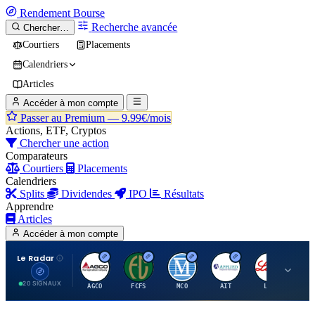
Rendement
Bourse
Recherche avancée
Chercher…
Courtiers
Placements
Calendriers
Articles
Accéder à mon compte
Passer au Premium —
9.99€/mois
Actions, ETF, Cryptos
Chercher une action
Comparateurs
Courtiers
Placements
Calendriers
Splits
Dividendes
IPO
Résultats
Apprendre
Articles
Accéder à mon compte
Le Radar
A
F
M
A
E
20 SIGNAUX
AGCO
FCFS
MCO
AIT
LLY
JA