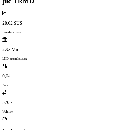
plc
TRMD
28,62 $US
Dernier cours
2.93 Mrd
MID capitalisation
0,04
Beta
576 k
Volume