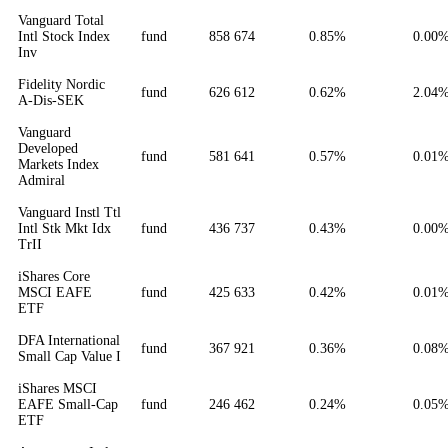
Vanguard Total
Intl Stock Index
fund
858 674
0.85%
0.00
Inv
Fidelity Nordic
fund
626 612
0.62%
2.04
A-Dis-SEK
Vanguard
Developed
fund
581 641
0.57%
0.01
Markets Index
Admiral
Vanguard Instl Ttl
Intl Stk Mkt Idx
fund
436 737
0.43%
0.00
TrII
iShares Core
MSCI EAFE
fund
425 633
0.42%
0.01
ETF
DFA International
fund
367 921
0.36%
0.08
Small Cap Value I
iShares MSCI
EAFE Small-Cap
fund
246 462
0.24%
0.05
ETF