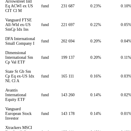
Arrowstreet Intl
Eq ACWI ex US
fund
231 687
0.23%
0.10
CIT Cl M
Vanguard FTSE
All-Wld ex-US
fund
221 697
0.22%
0.05
SmCp Idx Ins
DFA International
fund
202 694
0.20%
0.04
Small Company I
Dimensional
International Sm
fund
199 137
0.20%
0.11
Cp Val ETF
State St Gb Sm
Cp Eq ex-US Idx
fund
165 111
0.16%
0.03
NL Cl A
Avantis
International
fund
143 260
0.14%
0.02
Equity ETF
Vanguard
European Stock
fund
143 178
0.14%
0.01
Investor
Xtrackers MSCI