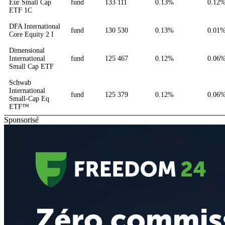
Eur Small Cap
fund
133 111
0.13%
0.12
ETF 1C
DFA International
fund
130 530
0.13%
0.01
Core Equity 2 I
Dimensional
International
fund
125 467
0.12%
0.06
Small Cap ETF
Schwab
International
fund
125 379
0.12%
0.06
Small-Cap Eq
ETF™
Sponsorisé