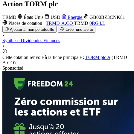
Action
TORM plc
TRMD
États-Unis
USD
Energie
GB00BZ3CNK81
Places de cotation :
TRMD-A.CO
TRMD
0RG4.L
Ajouter à mon portefeuille
Créer une alerte
•
Synthèse
Dividendes
Finances
•
Cette cotation renvoie à la fiche principale :
TORM plc A
(TRMD-
A.CO).
Sponsorisé