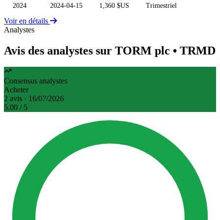
2024
2024-04-15
1,360 $US
Trimestriel
Voir en détails
Analystes
Avis des analystes sur TORM plc
• TRMD
Consensus analystes
Acheter
2 avis · 16/07/2026
5.00
/ 5