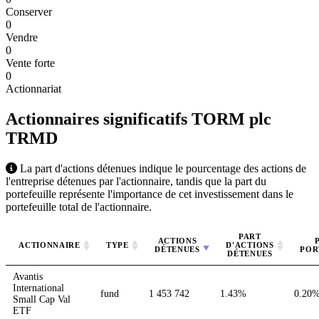
Conserver
0
Vendre
0
Vente forte
0
Actionnariat
Actionnaires significatifs TORM plc
TRMD
La part d'actions détenues indique le pourcentage des actions de
l'entreprise détenues par l'actionnaire, tandis que la part du
portefeuille représente l'importance de cet investissement dans le
portefeuille total de l'actionnaire.
PART
ACTIONS
ACTIONNAIRE
TYPE
D'ACTIONS
DÉTENUES
POR
DÉTENUES
Avantis
International
fund
1 453 742
1.43%
0.20
Small Cap Val
ETF