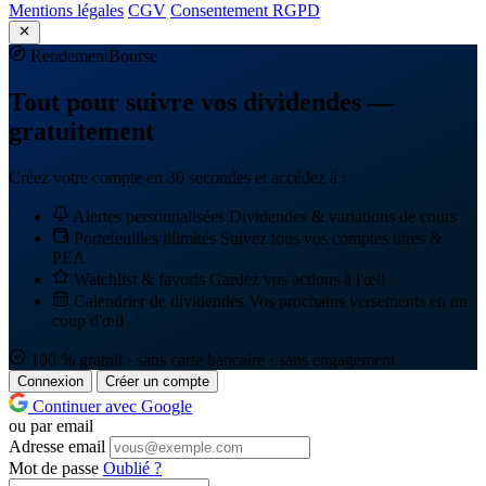
Mentions légales
CGV
Consentement RGPD
Rendement
Bourse
Tout pour suivre vos dividendes —
gratuitement
Créez votre compte en 30 secondes et accédez à :
Alertes personnalisées
Dividendes & variations de cours
Portefeuilles illimités
Suivez tous vos comptes titres &
PEA
Watchlist & favoris
Gardez vos actions à l'œil
Calendrier de dividendes
Vos prochains versements en un
coup d'œil
100 % gratuit · sans carte bancaire · sans engagement
Connexion
Créer un compte
Continuer avec Google
ou par email
Adresse email
Mot de passe
Oublié ?