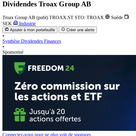
Dividendes
Troax Group AB
Troax Group AB (publ)
TROAX.ST
STO: TROAX
Suède
SEK
Industrie
Ajouter à mon portefeuille
Créer une alerte
•
Synthèse
Dividendes
Finances
•
Sponsorisé
Connectez-vous pour ne plus voir de sponsors