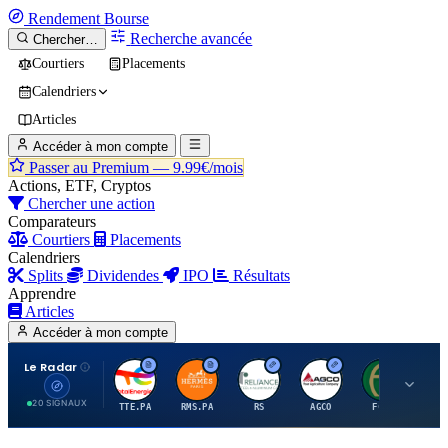
Rendement
Bourse
Recherche avancée
Chercher…
Courtiers
Placements
Calendriers
Articles
Accéder à mon compte
Passer au Premium —
9.99€/mois
Actions, ETF, Cryptos
Chercher une action
Comparateurs
Courtiers
Placements
Calendriers
Splits
Dividendes
IPO
Résultats
Apprendre
Articles
Accéder à mon compte
Le Radar
T
H
R
A
F
20 SIGNAUX
TTE.PA
RMS.PA
RS
AGCO
FCFS
MC