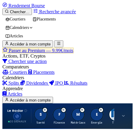
Rendement
Bourse
Recherche avancée
Chercher…
Courtiers
Placements
Calendriers
Articles
Accéder à mon compte
Passer au Premium —
9.99€/mois
Actions, ETF, Cryptos
Chercher une action
Comparateurs
Courtiers
Placements
Calendriers
Splits
Dividendes
IPO
Résultats
Apprendre
Articles
Accéder à mon compte
Le Radar
S
F
M
E
T
20 SIGNAUX
Santé
Finance
Matériaux
Energie
TTWO
MT.