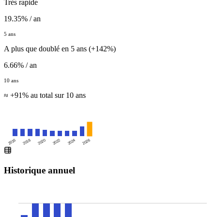
Très rapide
19.35% / an
5 ans
A plus que doublé en 5 ans (+142%)
6.66% / an
10 ans
≈ +91% au total sur 10 ans
2016
2020
2024
2018
2022
2026
Historique annuel