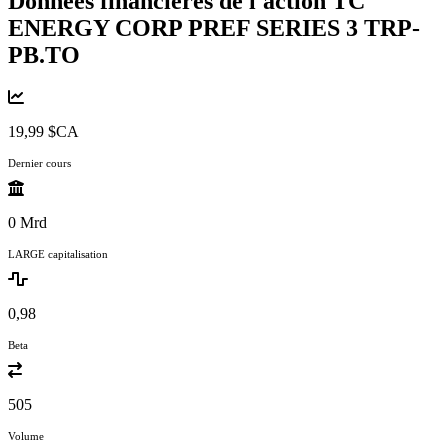
Données financières de l'action TC
ENERGY CORP PREF SERIES 3
TRP-
PB.TO
19,99 $CA
Dernier cours
0 Mrd
LARGE capitalisation
0,98
Beta
505
Volume