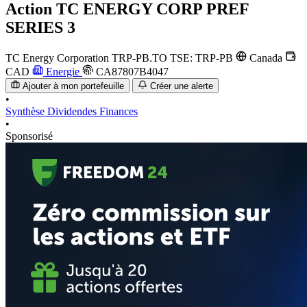
Action
TC ENERGY CORP PREF
SERIES 3
TC Energy Corporation
TRP-PB.TO
TSE: TRP-PB
Canada
CAD
Energie
CA87807B4047
Ajouter à mon portefeuille
Créer une alerte
•
Synthèse
Dividendes
Finances
•
Sponsorisé