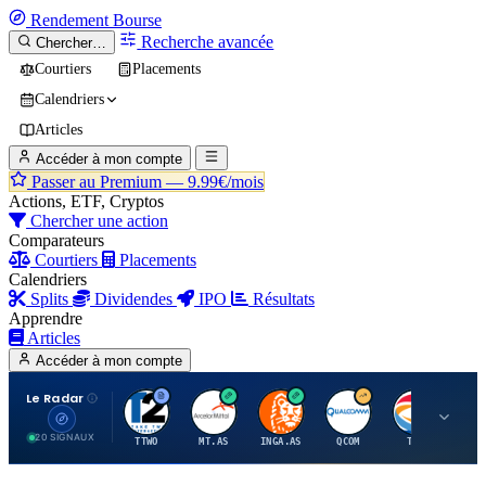
Rendement
Bourse
Recherche avancée
Chercher…
Courtiers
Placements
Calendriers
Articles
Accéder à mon compte
Passer au Premium —
9.99€/mois
Actions, ETF, Cryptos
Chercher une action
Comparateurs
Courtiers
Placements
Calendriers
Splits
Dividendes
IPO
Résultats
Apprendre
Articles
Accéder à mon compte
Le Radar
T
A
I
Q
T
20 SIGNAUX
TTWO
MT.AS
INGA.AS
QCOM
TTE
VK.