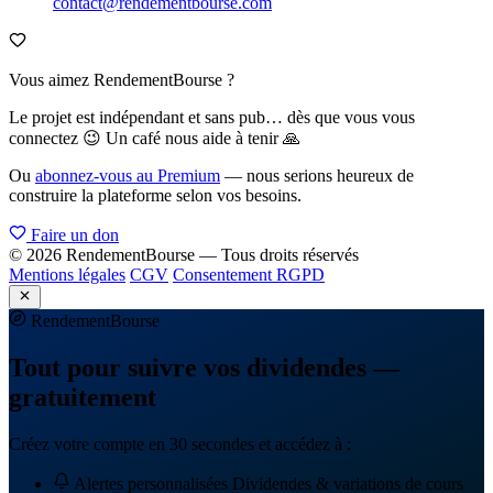
contact@rendementbourse.com
Vous aimez RendementBourse ?
Le projet est indépendant et sans pub… dès que vous vous
connectez 😉 Un café nous aide à tenir 🙏
Ou
abonnez-vous au Premium
— nous serions heureux de
construire la plateforme selon vos besoins.
Faire un don
© 2026 RendementBourse — Tous droits réservés
Mentions légales
CGV
Consentement RGPD
Rendement
Bourse
Tout pour suivre vos dividendes —
gratuitement
Créez votre compte en 30 secondes et accédez à :
Alertes personnalisées
Dividendes & variations de cours