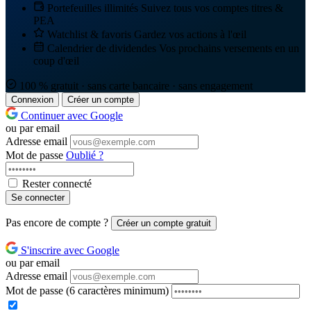
Portefeuilles illimités
Suivez tous vos comptes titres &
PEA
Watchlist & favoris
Gardez vos actions à l'œil
Calendrier de dividendes
Vos prochains versements en un
coup d'œil
100 % gratuit · sans carte bancaire · sans engagement
Connexion
Créer un compte
Continuer avec Google
ou par email
Adresse email
Mot de passe
Oublié ?
Rester connecté
Se connecter
Pas encore de compte ?
Créer un compte gratuit
S'inscrire avec Google
ou par email
Adresse email
Mot de passe
(6 caractères minimum)