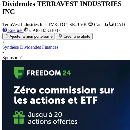
Dividendes
TERRAVEST INDUSTRIES
INC
TerraVest Industries Inc.
TVK.TO
TSE: TVK
Canada
CAD
Energie
CA88105G1037
Ajouter à mon portefeuille
Créer une alerte
•
Synthèse
Dividendes
Finances
•
Sponsorisé