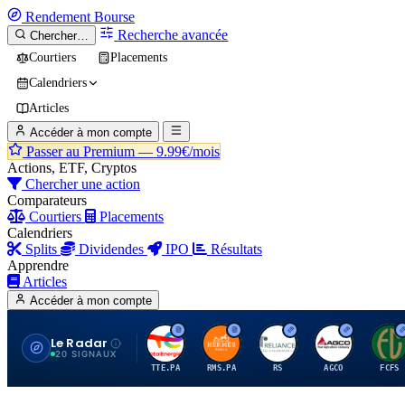
Rendement
Bourse
Recherche avancée
Chercher…
Courtiers
Placements
Calendriers
Articles
Accéder à mon compte
Passer au Premium —
9.99€/mois
Actions, ETF, Cryptos
Chercher une action
Comparateurs
Courtiers
Placements
Calendriers
Splits
Dividendes
IPO
Résultats
Apprendre
Articles
Accéder à mon compte
Le Radar
T
H
R
A
F
20 SIGNAUX
TTE.PA
RMS.PA
RS
AGCO
FCFS