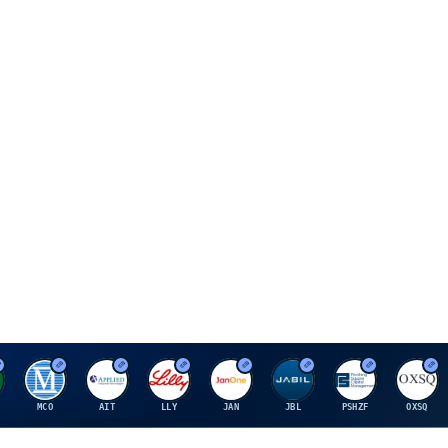
M
A
E
J
J
P
O
MCO
AIT
LLY
JAN
JBL
PSHZF
OXSQ