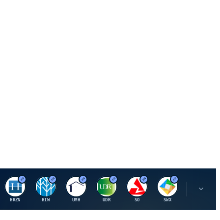
H
H
U
U
S
S
S
HRZN
HIW
UMH
UDR
SO
SWX
SIGI