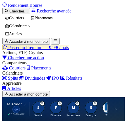
Rendement
Bourse
Recherche avancée
Chercher…
Courtiers
Placements
Calendriers
Articles
Accéder à mon compte
Passer au Premium —
9.99€/mois
Actions, ETF, Cryptos
Chercher une action
Comparateurs
Courtiers
Placements
Calendriers
Splits
Dividendes
IPO
Résultats
Apprendre
Articles
Accéder à mon compte
Le Radar
S
F
M
E
T
20 SIGNAUX
Santé
Finance
Matériaux
Energie
TTWO
MT.