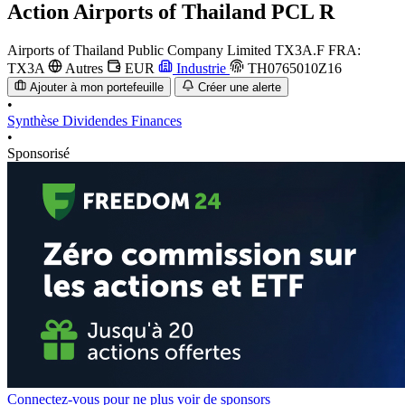
Action
Airports of Thailand PCL R
Airports of Thailand Public Company Limited
TX3A.F
FRA:
TX3A
Autres
EUR
Industrie
TH0765010Z16
Ajouter à mon portefeuille
Créer une alerte
•
Synthèse
Dividendes
Finances
•
Sponsorisé
Connectez-vous pour ne plus voir de sponsors