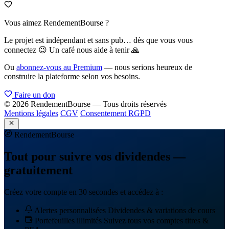
Vous aimez RendementBourse ?
Le projet est indépendant et sans pub… dès que vous vous
connectez 😉 Un café nous aide à tenir 🙏
Ou
abonnez-vous au Premium
— nous serions heureux de
construire la plateforme selon vos besoins.
Faire un don
© 2026 RendementBourse — Tous droits réservés
Mentions légales
CGV
Consentement RGPD
Rendement
Bourse
Tout pour suivre vos dividendes —
gratuitement
Créez votre compte en 30 secondes et accédez à :
Alertes personnalisées
Dividendes & variations de cours
Portefeuilles illimités
Suivez tous vos comptes titres &