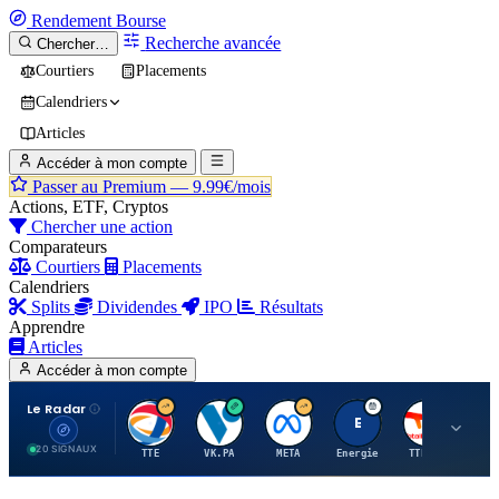
Rendement
Bourse
Recherche avancée
Chercher…
Courtiers
Placements
Calendriers
Articles
Accéder à mon compte
Passer au Premium —
9.99€/mois
Actions, ETF, Cryptos
Chercher une action
Comparateurs
Courtiers
Placements
Calendriers
Splits
Dividendes
IPO
Résultats
Apprendre
Articles
Accéder à mon compte
Le Radar
T
V
M
E
T
20 SIGNAUX
TTE
VK.PA
META
Energie
TTE.PA
RMS