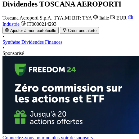
Dividendes
TOSCANA AEROPORTI
Toscana Aeroporti S.p.A.
TYA.MI
BIT: TYA
Italie
EUR
Industrie
IT0000214293
Ajouter à mon portefeuille
Créer une alerte
•
Synthèse
Dividendes
Finances
•
Sponsorisé
Connectez-vous pour ne plus voir de sponsors