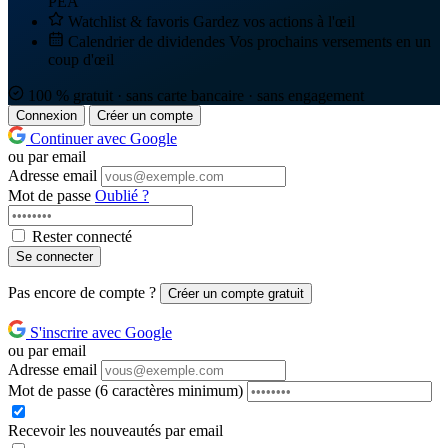
PEA
Watchlist & favoris
Gardez vos actions à l'œil
Calendrier de dividendes
Vos prochains versements en un
coup d'œil
100 % gratuit · sans carte bancaire · sans engagement
Connexion
Créer un compte
Continuer avec Google
ou par email
Adresse email
Mot de passe
Oublié ?
Rester connecté
Se connecter
Pas encore de compte ?
Créer un compte gratuit
S'inscrire avec Google
ou par email
Adresse email
Mot de passe
(6 caractères minimum)
Recevoir les nouveautés par email