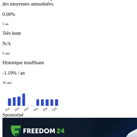
des moyennes annualisées.
0.00%
1 an
Très lente
N/A
5 ans
Historique insuffisant
-1.19% / an
10 ans
2016
2020
2024
2018
2022
2026
Sponsorisé