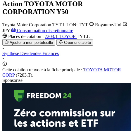
Action
TOYOTA MOTOR
CORPORATION Y50
Toyota Motor Corporation
TYT.L
LON: TYT
Royaume-Uni
JPY
Consommation discrétionnaire
Places de cotation :
7203.T
TOYOF
TYT.L
Ajouter à mon portefeuille
Créer une alerte
•
Synthèse
Dividendes
Finances
•
Cette cotation renvoie à la fiche principale :
TOYOTA MOTOR
CORP
(7203.T).
Sponsorisé