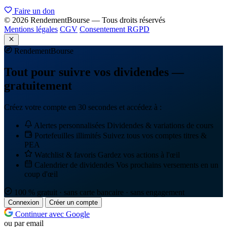
Faire un don
© 2026 RendementBourse — Tous droits réservés
Mentions légales
CGV
Consentement RGPD
Rendement
Bourse
Tout pour suivre vos dividendes —
gratuitement
Créez votre compte en 30 secondes et accédez à :
Alertes personnalisées
Dividendes & variations de cours
Portefeuilles illimités
Suivez tous vos comptes titres &
PEA
Watchlist & favoris
Gardez vos actions à l'œil
Calendrier de dividendes
Vos prochains versements en un
coup d'œil
100 % gratuit · sans carte bancaire · sans engagement
Connexion
Créer un compte
Continuer avec Google
ou par email