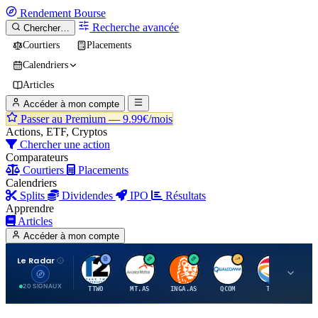
Rendement
Bourse
Recherche avancée
Chercher…
Courtiers
Placements
Calendriers
Articles
Accéder à mon compte
Passer au Premium —
9.99€/mois
Actions, ETF, Cryptos
Chercher une action
Comparateurs
Courtiers
Placements
Calendriers
Splits
Dividendes
IPO
Résultats
Apprendre
Articles
Accéder à mon compte
Le Radar
T
A
I
Q
T
20 SIGNAUX
TTWO
MT.AS
INGA.AS
QCOM
TTE
VK.