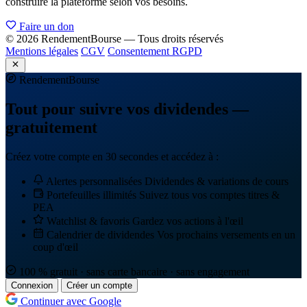
construire la plateforme selon vos besoins.
Faire un don
© 2026 RendementBourse — Tous droits réservés
Mentions légales
CGV
Consentement RGPD
Rendement
Bourse
Tout pour suivre vos dividendes —
gratuitement
Créez votre compte en 30 secondes et accédez à :
Alertes personnalisées
Dividendes & variations de cours
Portefeuilles illimités
Suivez tous vos comptes titres &
PEA
Watchlist & favoris
Gardez vos actions à l'œil
Calendrier de dividendes
Vos prochains versements en un
coup d'œil
100 % gratuit · sans carte bancaire · sans engagement
Connexion
Créer un compte
Continuer avec Google