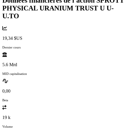
Données financières de l'action SPROTT
PHYSICAL URANIUM TRUST U
U-
U.TO
19,34 $US
Dernier cours
5.6 Mrd
MID capitalisation
0,00
Beta
19 k
Volume