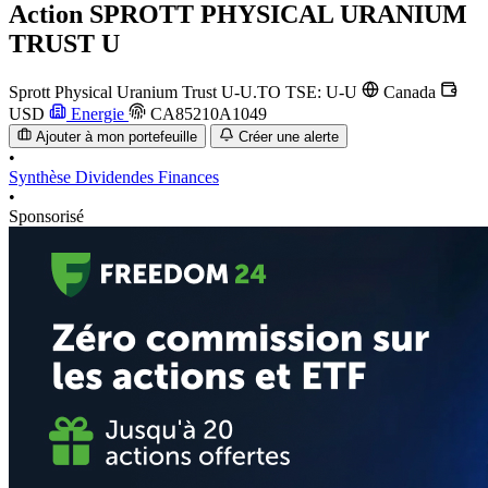
Action
SPROTT PHYSICAL URANIUM
TRUST U
Sprott Physical Uranium Trust
U-U.TO
TSE: U-U
Canada
USD
Energie
CA85210A1049
Ajouter à mon portefeuille
Créer une alerte
•
Synthèse
Dividendes
Finances
•
Sponsorisé