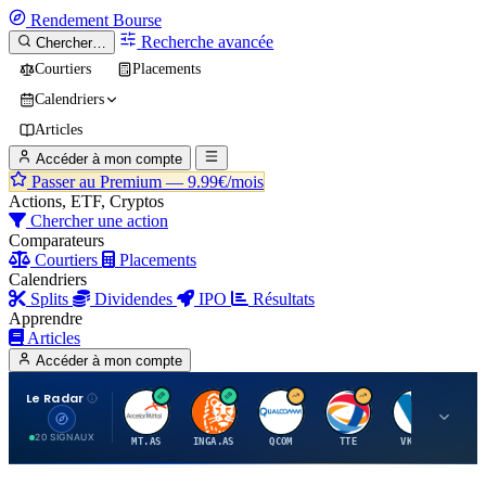
Rendement
Bourse
Recherche avancée
Chercher…
Courtiers
Placements
Calendriers
Articles
Accéder à mon compte
Passer au Premium —
9.99€/mois
Actions, ETF, Cryptos
Chercher une action
Comparateurs
Courtiers
Placements
Calendriers
Splits
Dividendes
IPO
Résultats
Apprendre
Articles
Accéder à mon compte
Le Radar
A
I
Q
T
V
20 SIGNAUX
MT.AS
INGA.AS
QCOM
TTE
VK.PA
ME