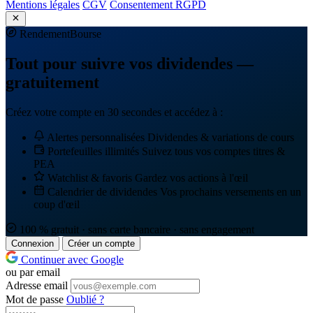
Mentions légales
CGV
Consentement RGPD
Rendement
Bourse
Tout pour suivre vos dividendes —
gratuitement
Créez votre compte en 30 secondes et accédez à :
Alertes personnalisées
Dividendes & variations de cours
Portefeuilles illimités
Suivez tous vos comptes titres &
PEA
Watchlist & favoris
Gardez vos actions à l'œil
Calendrier de dividendes
Vos prochains versements en un
coup d'œil
100 % gratuit · sans carte bancaire · sans engagement
Connexion
Créer un compte
Continuer avec Google
ou par email
Adresse email
Mot de passe
Oublié ?