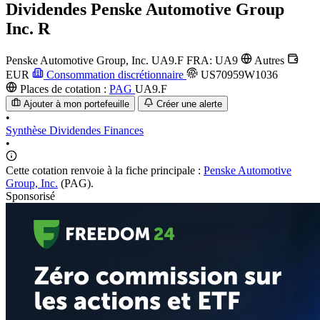
Dividendes
Penske Automotive Group
Inc. R
Penske Automotive Group, Inc.
UA9.F
FRA: UA9
Autres
EUR
Consommation discrétionnaire
US70959W1036
Places de cotation :
PAG
UA9.F
Ajouter à mon portefeuille
Créer une alerte
•
Synthèse
Dividendes
Finances
•
Cette cotation renvoie à la fiche principale :
Penske Automotive
Group, Inc.
(PAG).
Sponsorisé