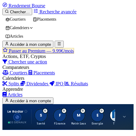
Rendement
Bourse
Recherche avancée
Chercher…
Courtiers
Placements
Calendriers
Articles
Accéder à mon compte
Passer au Premium —
9.99€/mois
Actions, ETF, Cryptos
Chercher une action
Comparateurs
Courtiers
Placements
Calendriers
Splits
Dividendes
IPO
Résultats
Apprendre
Articles
Accéder à mon compte
Le Radar
S
F
M
E
T
20 SIGNAUX
Santé
Finance
Matériaux
Energie
TTWO
MT.