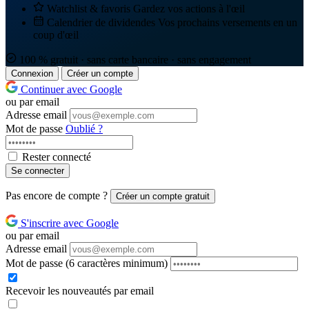
Watchlist & favoris
Gardez vos actions à l'œil
Calendrier de dividendes
Vos prochains versements en un
coup d'œil
100 % gratuit · sans carte bancaire · sans engagement
Connexion
Créer un compte
Continuer avec Google
ou par email
Adresse email
Mot de passe
Oublié ?
Rester connecté
Se connecter
Pas encore de compte ?
Créer un compte gratuit
S'inscrire avec Google
ou par email
Adresse email
Mot de passe
(6 caractères minimum)
Recevoir les nouveautés par email