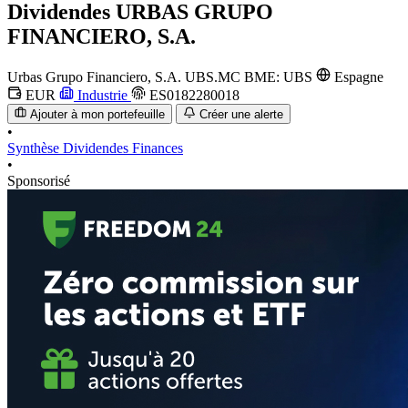
Dividendes
URBAS GRUPO
FINANCIERO, S.A.
Urbas Grupo Financiero, S.A.
UBS.MC
BME: UBS
Espagne
EUR
Industrie
ES0182280018
Ajouter à mon portefeuille
Créer une alerte
•
Synthèse
Dividendes
Finances
•
Sponsorisé