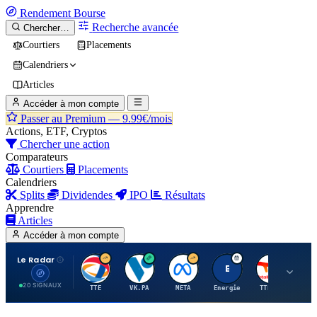
Rendement
Bourse
Recherche avancée
Chercher…
Courtiers
Placements
Calendriers
Articles
Accéder à mon compte
Passer au Premium —
9.99€/mois
Actions, ETF, Cryptos
Chercher une action
Comparateurs
Courtiers
Placements
Calendriers
Splits
Dividendes
IPO
Résultats
Apprendre
Articles
Accéder à mon compte
Le Radar
T
V
M
E
T
20 SIGNAUX
TTE
VK.PA
META
Energie
TTE.PA
RMS