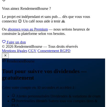
Vous aimez RendementBourse ?
Le projet est indépendant et sans pub… dès que vous vous
connectez 😉 Un café nous aide à tenir 🙏
Ou
abonnez-vous au Premium
— nous serions heureux de
construire la plateforme selon vos besoins.
Faire un don
© 2026 RendementBourse — Tous droits réservés
Mentions légales
CGV
Consentement RGPD
Rendement
Bourse
Tout pour suivre vos dividendes —
gratuitement
Créez votre compte en 30 secondes et accédez à :
Alertes personnalisées
Dividendes & variations de cours
Portefeuilles illimités
Suivez tous vos comptes titres &
PEA