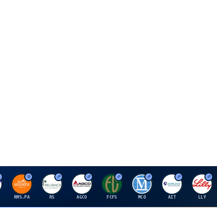
H
R
A
F
M
A
E
RMS.PA
RS
AGCO
FCFS
MCO
AIT
LLY