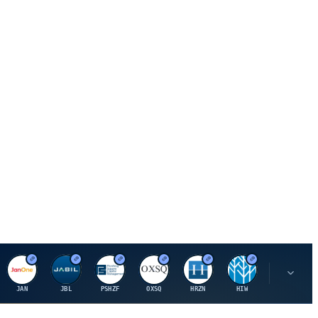
J
J
P
O
H
H
U
JAN
JBL
PSHZF
OXSQ
HRZN
HIW
UMH