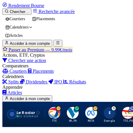
Rendement
Bourse
Recherche avancée
Chercher…
Courtiers
Placements
Calendriers
Articles
Accéder à mon compte
Passer au Premium —
9.99€/mois
Actions, ETF, Cryptos
Chercher une action
Comparateurs
Courtiers
Placements
Calendriers
Splits
Dividendes
IPO
Résultats
Apprendre
Articles
Accéder à mon compte
Le Radar
T
V
M
E
T
20 SIGNAUX
TTE
VK.PA
META
Energie
TTE.PA