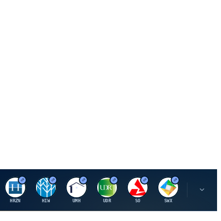
H
H
U
U
S
S
S
HRZN
HIW
UMH
UDR
SO
SWX
SIGI