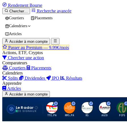
Rendement
Bourse
Recherche avancée
Chercher…
Courtiers
Placements
Calendriers
Articles
Accéder à mon compte
Passer au Premium —
9.99€/mois
Actions, ETF, Cryptos
Chercher une action
Comparateurs
Courtiers
Placements
Calendriers
Splits
Dividendes
IPO
Résultats
Apprendre
Articles
Accéder à mon compte
Le Radar
T
H
R
A
F
20 SIGNAUX
TTE.PA
RMS.PA
RS
AGCO
FCFS