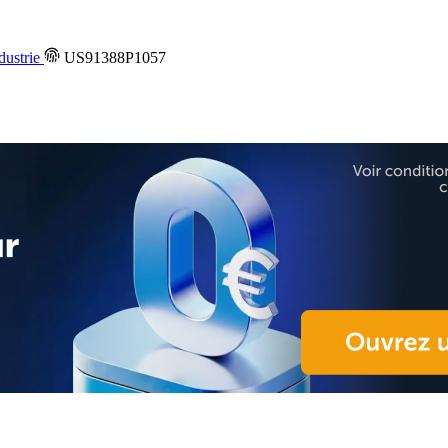
dustrie
US91388P1057