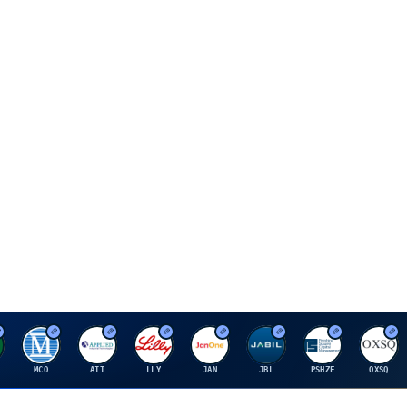
M
A
E
J
J
P
O
MCO
AIT
LLY
JAN
JBL
PSHZF
OXSQ