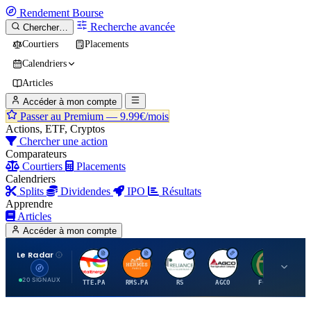
Rendement
Bourse
Recherche avancée
Chercher…
Courtiers
Placements
Calendriers
Articles
Accéder à mon compte
Passer au Premium —
9.99€/mois
Actions, ETF, Cryptos
Chercher une action
Comparateurs
Courtiers
Placements
Calendriers
Splits
Dividendes
IPO
Résultats
Apprendre
Articles
Accéder à mon compte
Le Radar
T
H
R
A
F
20 SIGNAUX
TTE.PA
RMS.PA
RS
AGCO
FCFS
MC