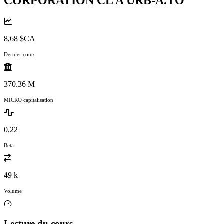
CORPORATION CL A
URB-A.TO
8,68 $CA
Dernier cours
370.36 M
MICRO capitalisation
0,22
Beta
49 k
Volume
Lecture du cours