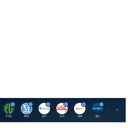
F
M
A
E
J
J
P
FCFS
MCO
AIT
LLY
JAN
JBL
PSHZF