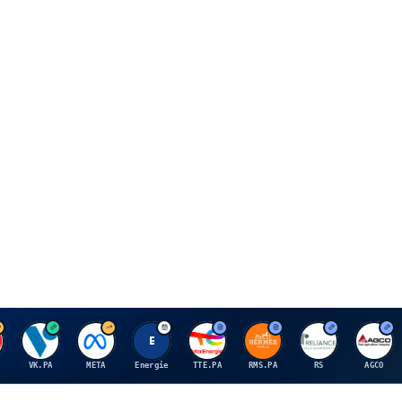
V
M
E
T
H
R
A
VK.PA
META
Energie
TTE.PA
RMS.PA
RS
AGCO