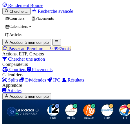
Rendement
Bourse
Recherche avancée
Chercher…
Courtiers
Placements
Calendriers
Articles
Accéder à mon compte
Passer au Premium —
9.99€/mois
Actions, ETF, Cryptos
Chercher une action
Comparateurs
Courtiers
Placements
Calendriers
Splits
Dividendes
IPO
Résultats
Apprendre
Articles
Accéder à mon compte
Le Radar
T
A
I
Q
T
20 SIGNAUX
TTWO
MT.AS
INGA.AS
QCOM
TTE