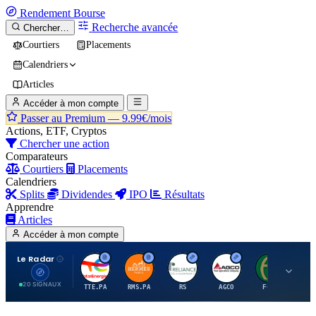
Rendement
Bourse
Recherche avancée
Chercher…
Courtiers
Placements
Calendriers
Articles
Accéder à mon compte
Passer au Premium —
9.99€/mois
Actions, ETF, Cryptos
Chercher une action
Comparateurs
Courtiers
Placements
Calendriers
Splits
Dividendes
IPO
Résultats
Apprendre
Articles
Accéder à mon compte
Le Radar
T
H
R
A
F
20 SIGNAUX
TTE.PA
RMS.PA
RS
AGCO
FCFS
MC