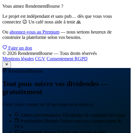
Vous aimez RendementBourse ?
Le projet est indépendant et sans pub… dès que vous vous
connectez 😉 Un café nous aide à tenir 🙏
Ou
abonnez-vous au Premium
— nous serions heureux de
construire la plateforme selon vos besoins.
Faire un don
© 2026 RendementBourse — Tous droits réservés
Mentions légales
CGV
Consentement RGPD
Rendement
Bourse
Tout pour suivre vos dividendes —
gratuitement
Créez votre compte en 30 secondes et accédez à :
Alertes personnalisées
Dividendes & variations de cours
Portefeuilles illimités
Suivez tous vos comptes titres &
PEA
Watchlist & favoris
Gardez vos actions à l'œil