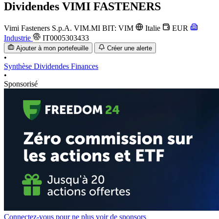
Dividendes
VIMI FASTENERS
Vimi Fasteners S.p.A.
VIM.MI
BIT: VIM
Italie
EUR
Industrie
IT0005303433
Ajouter à mon portefeuille
Créer une alerte
•
Synthèse
Dividendes
Finances
•
Sponsorisé
Connectez-vous pour ne plus voir de sponsors