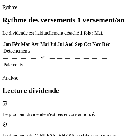
Rythme
Rythme des versements
1 versement/an
Le dividende est habituellement détaché
1 fois
: Mai.
Jan
Fév
Mar
Avr
Mai
Jui
Jui
Aoû
Sep
Oct
Nov
Déc
Détachements
—
—
—
—
—
—
—
—
—
—
—
Paiements
—
—
—
—
—
—
—
—
—
—
—
—
Analyse
Lecture dividende
Le prochain dividende n'est pas encore annoncé.
Le dividende de VIMI FASTENERS semble avoir subi des