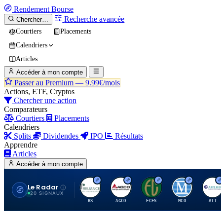
Rendement
Bourse
Recherche avancée
Chercher…
Courtiers
Placements
Calendriers
Articles
Accéder à mon compte
Passer au Premium —
9.99€/mois
Actions, ETF, Cryptos
Chercher une action
Comparateurs
Courtiers
Placements
Calendriers
Splits
Dividendes
IPO
Résultats
Apprendre
Articles
Accéder à mon compte
Le Radar
R
A
F
M
A
20 SIGNAUX
RS
AGCO
FCFS
MCO
AIT