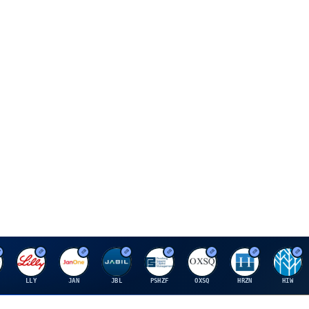
E
J
J
P
O
H
H
LLY
JAN
JBL
PSHZF
OXSQ
HRZN
HIW