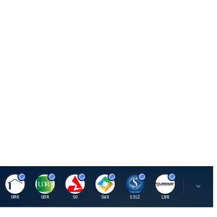
U
U
S
S
S
L
R
UMH
UDR
SO
SWX
SIGI
LNN
ROK