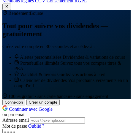
Mentions légales
CGV
Consentement RGPD
Rendement
Bourse
Tout pour suivre vos dividendes —
gratuitement
Créez votre compte en 30 secondes et accédez à :
Alertes personnalisées
Dividendes & variations de cours
Portefeuilles illimités
Suivez tous vos comptes titres &
PEA
Watchlist & favoris
Gardez vos actions à l'œil
Calendrier de dividendes
Vos prochains versements en un
coup d'œil
100 % gratuit · sans carte bancaire · sans engagement
Connexion
Créer un compte
Continuer avec Google
ou par email
Adresse email
Mot de passe
Oublié ?