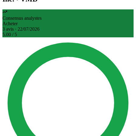
Consensus analystes
Acheter
3 avis · 22/07/2026
5.00
/ 5