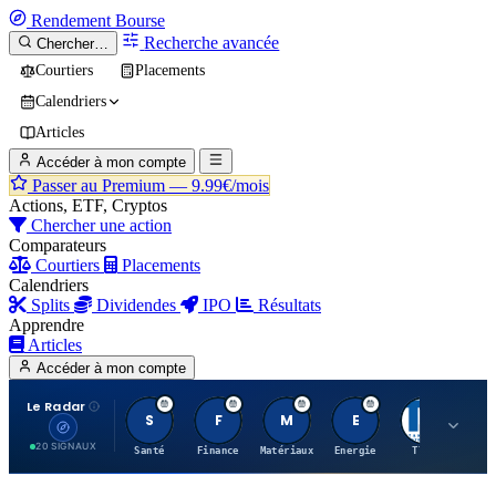
Rendement
Bourse
Recherche avancée
Chercher…
Courtiers
Placements
Calendriers
Articles
Accéder à mon compte
Passer au Premium —
9.99€/mois
Actions, ETF, Cryptos
Chercher une action
Comparateurs
Courtiers
Placements
Calendriers
Splits
Dividendes
IPO
Résultats
Apprendre
Articles
Accéder à mon compte
Le Radar
S
F
M
E
T
20 SIGNAUX
Santé
Finance
Matériaux
Energie
TTWO
MT.