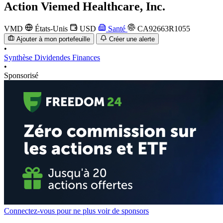
Action
Viemed Healthcare, Inc.
VMD
États-Unis
USD
Santé
CA92663R1055
Ajouter à mon portefeuille
Créer une alerte
•
Synthèse
Dividendes
Finances
•
Sponsorisé
Connectez-vous pour ne plus voir de sponsors