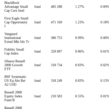
BlackRock
Advantage Small
fund
485 288
1.27%
0.09
Cap Core Instl
First Eagle Small
Cap Opportunity
fund
471 169
1.23%
0.18
I
Vanguard
Institutional
fund
380 753
0.99%
0.00
Extnd Mkt Idx Tr
Fidelity Small
fund
329 897
0.86%
0.01
Cap Index
iShares Russell
2000 Growth
fund
318 734
0.83%
0.02
ETF
BSF Systematic
US Eq Abs Ret
fund
318 249
0.83%
0.15
A2 USD
Russell 2000
Equity Index
fund
210 583
0.55%
0.01
Fund B
Russell 2000