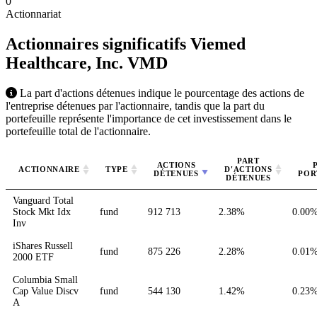
0
Actionnariat
Actionnaires significatifs Viemed
Healthcare, Inc.
VMD
La part d'actions détenues indique le pourcentage des actions de
l'entreprise détenues par l'actionnaire, tandis que la part du
portefeuille représente l'importance de cet investissement dans le
portefeuille total de l'actionnaire.
PART
ACTIONS
ACTIONNAIRE
TYPE
D'ACTIONS
DÉTENUES
POR
DÉTENUES
Vanguard Total
Stock Mkt Idx
fund
912 713
2.38%
0.00
Inv
iShares Russell
fund
875 226
2.28%
0.01
2000 ETF
Columbia Small
Cap Value Discv
fund
544 130
1.42%
0.23
A