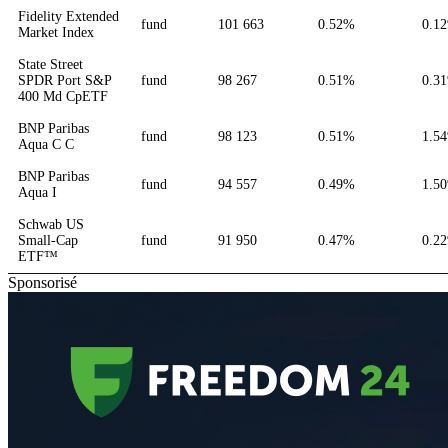
Fidelity Extended
fund
101 663
0.52%
0.1
Market Index
State Street
SPDR Port S&P
fund
98 267
0.51%
0.3
400 Md CpETF
BNP Paribas
fund
98 123
0.51%
1.5
Aqua C C
BNP Paribas
fund
94 557
0.49%
1.5
Aqua I
Schwab US
Small-Cap
fund
91 950
0.47%
0.2
ETF™
Sponsorisé