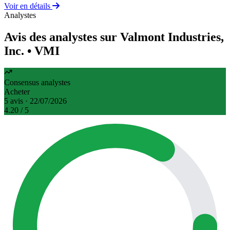
Voir en détails
Analystes
Avis des analystes sur Valmont Industries,
Inc.
• VMI
Consensus analystes
Acheter
5 avis · 22/07/2026
4.20
/ 5