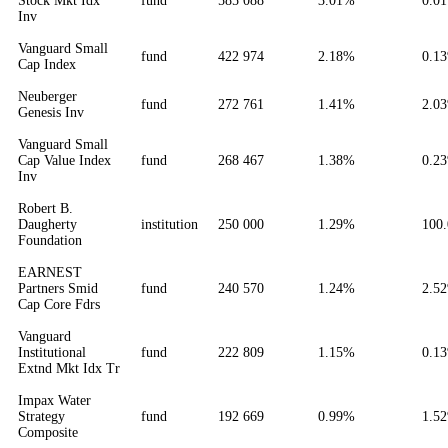
Stock Mkt Idx
fund
585 088
3.01%
0.0
Inv
Vanguard Small
fund
422 974
2.18%
0.1
Cap Index
Neuberger
fund
272 761
1.41%
2.0
Genesis Inv
Vanguard Small
Cap Value Index
fund
268 467
1.38%
0.2
Inv
Robert B.
Daugherty
institution
250 000
1.29%
100
Foundation
EARNEST
Partners Smid
fund
240 570
1.24%
2.5
Cap Core Fdrs
Vanguard
Institutional
fund
222 809
1.15%
0.1
Extnd Mkt Idx Tr
Impax Water
Strategy
fund
192 669
0.99%
1.5
Composite