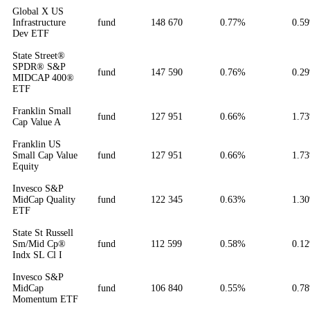
Global X US
Infrastructure
fund
148 670
0.77%
0.5
Dev ETF
State Street®
SPDR® S&P
fund
147 590
0.76%
0.2
MIDCAP 400®
ETF
Franklin Small
fund
127 951
0.66%
1.7
Cap Value A
Franklin US
Small Cap Value
fund
127 951
0.66%
1.7
Equity
Invesco S&P
MidCap Quality
fund
122 345
0.63%
1.3
ETF
State St Russell
Sm/Mid Cp®
fund
112 599
0.58%
0.1
Indx SL Cl I
Invesco S&P
MidCap
fund
106 840
0.55%
0.7
Momentum ETF