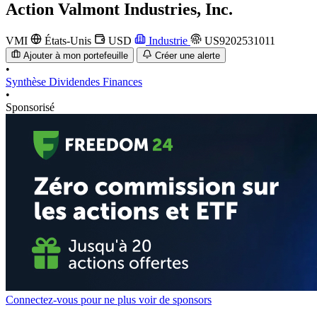
Action
Valmont Industries, Inc.
VMI
États-Unis
USD
Industrie
US9202531011
Ajouter à mon portefeuille
Créer une alerte
•
Synthèse
Dividendes
Finances
•
Sponsorisé
Connectez-vous pour ne plus voir de sponsors