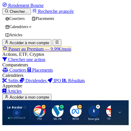
Rendement
Bourse
Recherche avancée
Chercher…
Courtiers
Placements
Calendriers
Articles
Accéder à mon compte
Passer au Premium —
9.99€/mois
Actions, ETF, Cryptos
Chercher une action
Comparateurs
Courtiers
Placements
Calendriers
Splits
Dividendes
IPO
Résultats
Apprendre
Articles
Accéder à mon compte
Le Radar
T
V
M
E
T
20 SIGNAUX
TTE
VK.PA
META
Energie
TTE.PA
RMS