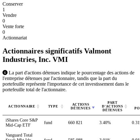
Conserver
1
Vendre
0
Vente forte
0
Actionnariat
Actionnaires significatifs Valmont
Industries, Inc.
VMI
La part d'actions détenues indique le pourcentage des actions de
l'entreprise détenues par l'actionnaire, tandis que la part du
portefeuille représente l'importance de cet investissement dans le
portefeuille total de l'actionnaire.
PART
ACTIONS
ACTIONNAIRE
TYPE
D'ACTIONS
DÉTENUES
PO
DÉTENUES
iShares Core S&P
fund
660 821
3.40%
0.3
Mid-Cap ETF
Vanguard Total