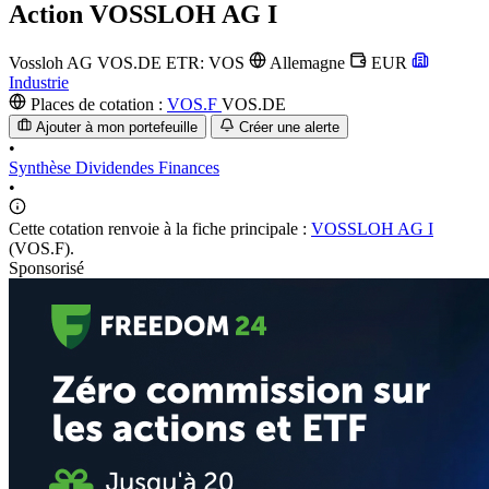
Action
VOSSLOH AG I
Vossloh AG
VOS.DE
ETR: VOS
Allemagne
EUR
Industrie
Places de cotation :
VOS.F
VOS.DE
Ajouter à mon portefeuille
Créer une alerte
•
Synthèse
Dividendes
Finances
•
Cette cotation renvoie à la fiche principale :
VOSSLOH AG I
(VOS.F).
Sponsorisé