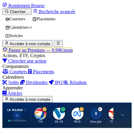
Rendement
Bourse
Recherche avancée
Chercher…
Courtiers
Placements
Calendriers
Articles
Accéder à mon compte
Passer au Premium —
9.99€/mois
Actions, ETF, Cryptos
Chercher une action
Comparateurs
Courtiers
Placements
Calendriers
Splits
Dividendes
IPO
Résultats
Apprendre
Articles
Accéder à mon compte
Le Radar
T
V
M
E
T
20 SIGNAUX
TTE
VK.PA
META
Energie
TTE.PA
RMS