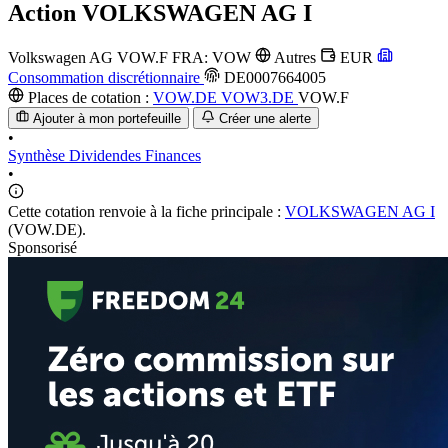
Action
VOLKSWAGEN AG I
Volkswagen AG
VOW.F
FRA: VOW
Autres
EUR
Consommation discrétionnaire
DE0007664005
Places de cotation :
VOW.DE
VOW3.DE
VOW.F
Ajouter à mon portefeuille
Créer une alerte
•
Synthèse
Dividendes
Finances
•
Cette cotation renvoie à la fiche principale :
VOLKSWAGEN AG I
(VOW.DE).
Sponsorisé