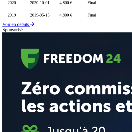
2020
2020-10-01
4,800 €
Final
2019
2019-05-15
4,800 €
Final
Voir en détails
Sponsorisé