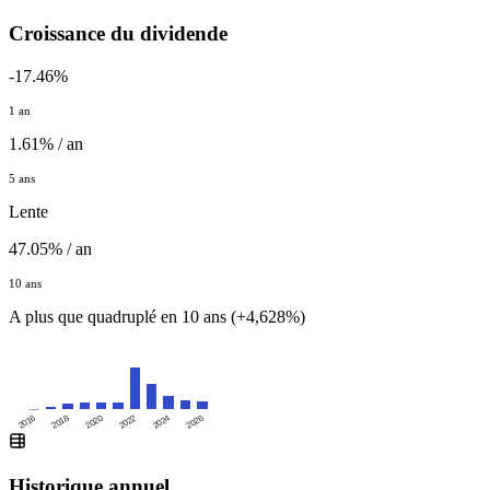
Croissance du dividende
-17.46%
1 an
1.61% / an
5 ans
Lente
47.05% / an
10 ans
A plus que quadruplé en 10 ans (+4,628%)
2016
2020
2024
2018
2022
2026
Historique annuel