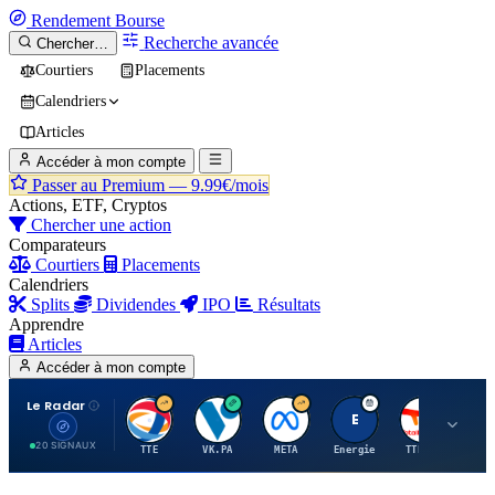
Rendement
Bourse
Recherche avancée
Chercher…
Courtiers
Placements
Calendriers
Articles
Accéder à mon compte
Passer au Premium —
9.99€/mois
Actions, ETF, Cryptos
Chercher une action
Comparateurs
Courtiers
Placements
Calendriers
Splits
Dividendes
IPO
Résultats
Apprendre
Articles
Accéder à mon compte
Le Radar
T
V
M
E
T
20 SIGNAUX
TTE
VK.PA
META
Energie
TTE.PA
RMS