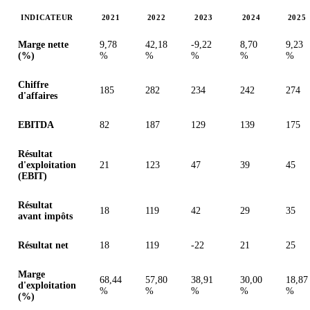
INDICATEUR
2021
2022
2023
2024
2025
Valeurs en millions (dollar des États-Unis)
Marge nette
9,78
42,18
-9,22
8,70
9,23
(%)
%
%
%
%
%
Chiffre
185
282
234
242
274
d'affaires
EBITDA
82
187
129
139
175
Résultat
d'exploitation
21
123
47
39
45
(EBIT)
Résultat
18
119
42
29
35
avant impôts
Résultat net
18
119
-22
21
25
Marge
68,44
57,80
38,91
30,00
18,87
d'exploitation
%
%
%
%
%
(%)