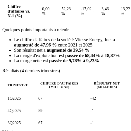
Chiffre
0,00
52,23
-17,02
3,46
13,22
d'affaires vs.
%
%
%
%
%
N-1 (%)
Quelques points importants à retenir
Le chiffre d'affaires de la société Vitesse Energy, Inc. a
augmenté de 47,96 %
entre 2021 et 2025
Son résultat net a
augmenté de 39,54 %
La marge d'exploitation
est passée de 68,44% à 18,87%
La marge nette
est passée de 9,78% à 9,23%
Résultats (4 derniers trimestres)
CHIFFRE D'AFFAIRES
RÉSULTAT NET
TRIMESTRE
(MILLIONS)
(MILLIONS)
Valeurs trimestrielles en millions (dollar des États-Unis)
1Q2026
67
-42
4Q2025
59
-1
3Q2025
67
-1