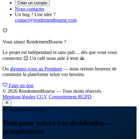
Créer un compte
Nous contacter
Un bug ? Une idée ?
contact@rendementbourse.com
Vous aimez RendementBourse ?
Le projet est indépendant et sans pub… dès que vous vous
connectez 😉 Un café nous aide à tenir 🙏
Ou
abonnez-vous au Premium
— nous serions heureux de
construire la plateforme selon vos besoins.
Faire un don
© 2026 RendementBourse — Tous droits réservés
Mentions légales
CGV
Consentement RGPD
Rendement
Bourse
Tout pour suivre vos dividendes —
gratuitement