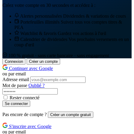
Créez votre compte en 30 secondes et accédez à :
Alertes personnalisées
Dividendes & variations de cours
Portefeuilles illimités
Suivez tous vos comptes titres &
PEA
Watchlist & favoris
Gardez vos actions à l'œil
Calendrier de dividendes
Vos prochains versements en un
coup d'œil
100 % gratuit · sans carte bancaire · sans engagement
Connexion
Créer un compte
Continuer avec Google
ou par email
Adresse email
Mot de passe
Oublié ?
Rester connecté
Se connecter
Pas encore de compte ?
Créer un compte gratuit
S'inscrire avec Google
ou par email