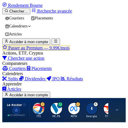
Rendement
Bourse
Recherche avancée
Chercher…
Courtiers
Placements
Calendriers
Articles
Accéder à mon compte
Passer au Premium —
9.99€/mois
Actions, ETF, Cryptos
Chercher une action
Comparateurs
Courtiers
Placements
Calendriers
Splits
Dividendes
IPO
Résultats
Apprendre
Articles
Accéder à mon compte
Le Radar
T
V
M
E
T
20 SIGNAUX
TTE
VK.PA
META
Energie
TTE.PA
RMS