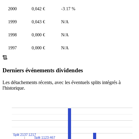
2000
0,042 €
-3.17 %
1999
0,043 €
N/A
1998
0,000 €
N/A
1997
0,000 €
N/A
Derniers événements dividendes
Les détachements récents, avec les éventuels splits intégrés à
l'historique.
Split 2137:1217
Split 1123:467