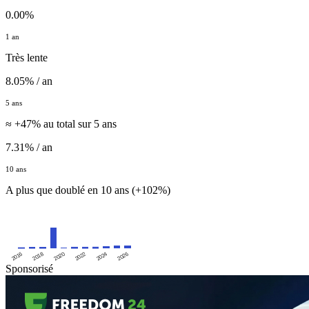
0.00%
1 an
Très lente
8.05% / an
5 ans
≈ +47% au total sur 5 ans
7.31% / an
10 ans
A plus que doublé en 10 ans (+102%)
2016
2020
2024
2018
2022
2026
Sponsorisé