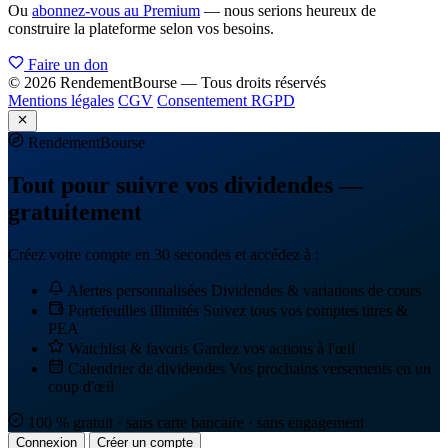
Ou
abonnez-vous au Premium
— nous serions heureux de
construire la plateforme selon vos besoins.
Faire un don
© 2026 RendementBourse — Tous droits réservés
Mentions légales
CGV
Consentement RGPD
Rendement
Bourse
Tout pour suivre vos dividendes —
gratuitement
Créez votre compte en 30 secondes et accédez à :
Alertes personnalisées
Dividendes & variations de cours
Portefeuilles illimités
Suivez tous vos comptes titres &
PEA
Watchlist & favoris
Gardez vos actions à l'œil
Calendrier de dividendes
Vos prochains versements en un
coup d'œil
100 % gratuit · sans carte bancaire · sans engagement
Connexion
Créer un compte