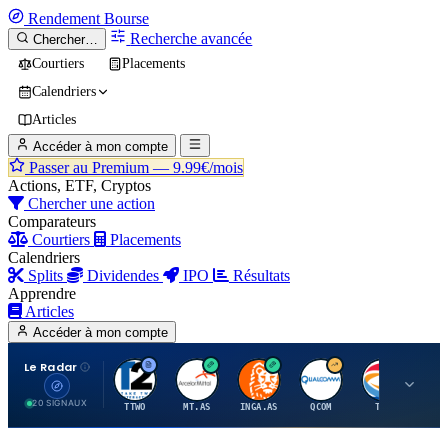
Rendement
Bourse
Recherche avancée
Chercher…
Courtiers
Placements
Calendriers
Articles
Accéder à mon compte
Passer au Premium —
9.99€/mois
Actions, ETF, Cryptos
Chercher une action
Comparateurs
Courtiers
Placements
Calendriers
Splits
Dividendes
IPO
Résultats
Apprendre
Articles
Accéder à mon compte
Le Radar
T
A
I
Q
T
20 SIGNAUX
TTWO
MT.AS
INGA.AS
QCOM
TTE
VK.