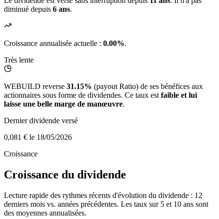
Le dividende est versé sans interruption depuis
11 ans
. Il n'a pas
diminué depuis
6 ans
.
Croissance annualisée actuelle :
0.00%
.
Très lente
WEBUILD reverse
31.15%
(payout Ratio) de ses bénéfices aux
actionnaires sous forme de dividendes. Ce taux est
faible et lui
laisse une belle marge de manœuvre
.
Dernier dividende versé
0,081 €
le 18/05/2026
Croissance
Croissance du dividende
Lecture rapide des rythmes récents d'évolution du dividende : 12
derniers mois vs. années précédentes. Les taux sur 5 et 10 ans sont
des moyennes annualisées.