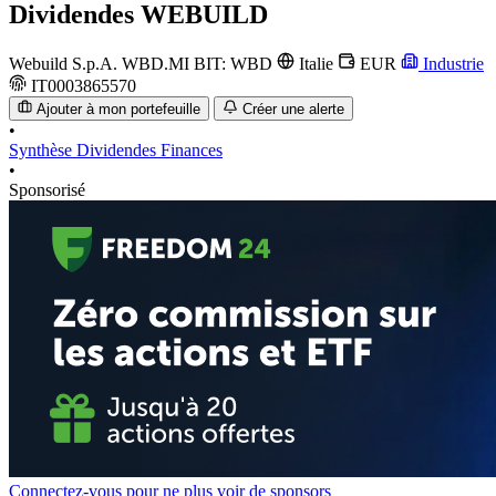
Dividendes
WEBUILD
Webuild S.p.A.
WBD.MI
BIT: WBD
Italie
EUR
Industrie
IT0003865570
Ajouter à mon portefeuille
Créer une alerte
•
Synthèse
Dividendes
Finances
•
Sponsorisé
Connectez-vous pour ne plus voir de sponsors