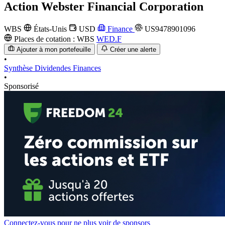
Action
Webster Financial Corporation
WBS
États-Unis
USD
Finance
US9478901096
Places de cotation :
WBS
WED.F
Ajouter à mon portefeuille
Créer une alerte
•
Synthèse
Dividendes
Finances
•
Sponsorisé
Connectez-vous pour ne plus voir de sponsors