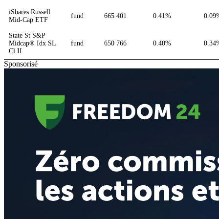
iShares Russell
fund
665 401
0.41%
0.09
Mid-Cap ETF
State St S&P
Midcap® Idx SL
fund
650 766
0.40%
0.34
Cl II
Sponsorisé