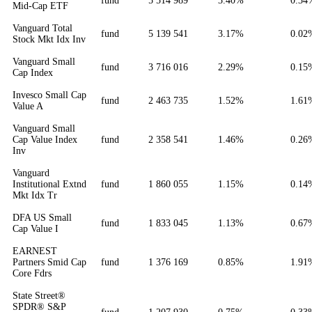
fund
5 514 989
3.40%
0.34
Mid-Cap ETF
Vanguard Total
fund
5 139 541
3.17%
0.02
Stock Mkt Idx Inv
Vanguard Small
fund
3 716 016
2.29%
0.15
Cap Index
Invesco Small Cap
fund
2 463 735
1.52%
1.61
Value A
Vanguard Small
Cap Value Index
fund
2 358 541
1.46%
0.26
Inv
Vanguard
Institutional Extnd
fund
1 860 055
1.15%
0.14
Mkt Idx Tr
DFA US Small
fund
1 833 045
1.13%
0.67
Cap Value I
EARNEST
Partners Smid Cap
fund
1 376 169
0.85%
1.91
Core Fdrs
State Street®
SPDR® S&P