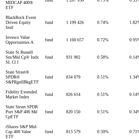
fund
1 207 930
0.75%
0.33
MIDCAP 400®
ETF
BlackRock Event
Driven Equity
fund
1 199 426
0.74%
1.82
Instl
Invesco Value
fund
1 160 657
0.72%
0.95
Opportunities A
State St Russell
Sm/Mid Cp® Indx
fund
931 902
0.58%
0.14
SL Cl I
State Street®
SPDR®
fund
834 079
0.51%
1.34
S&PRgnllBkgETF
Fidelity Extended
fund
826 614
0.51%
0.14
Market Index
State Street SPDR
Port S&P 400 Md
fund
820 150
0.51%
0.34
CpETF
iShares S&P Mid-
Cap 400 Value
fund
813 579
0.50%
0.71
ETF