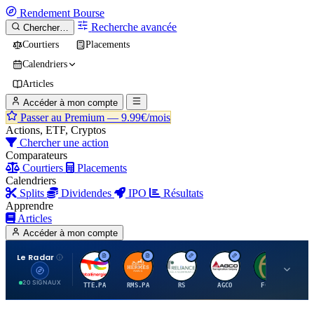
Rendement
Bourse
Recherche avancée
Chercher…
Courtiers
Placements
Calendriers
Articles
Accéder à mon compte
Passer au Premium —
9.99€/mois
Actions, ETF, Cryptos
Chercher une action
Comparateurs
Courtiers
Placements
Calendriers
Splits
Dividendes
IPO
Résultats
Apprendre
Articles
Accéder à mon compte
Le Radar
T
H
R
A
F
20 SIGNAUX
TTE.PA
RMS.PA
RS
AGCO
FCFS
MC