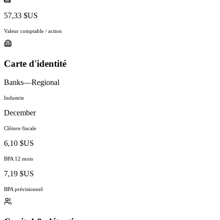
57,33 $US
Valeur comptable / action
Carte d'identité
Banks—Regional
Industrie
December
Clôture fiscale
6,10 $US
BPA 12 mois
7,19 $US
BPA prévisionnel