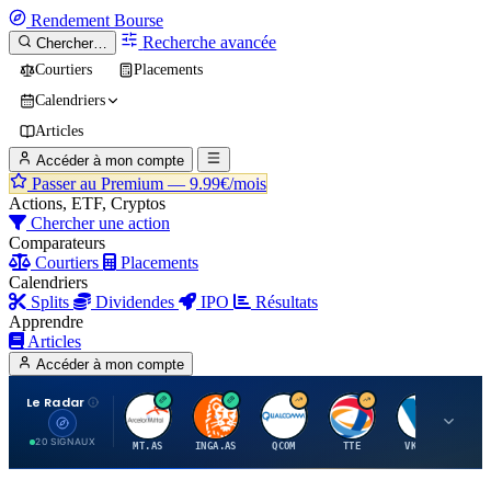
Rendement
Bourse
Recherche avancée
Chercher…
Courtiers
Placements
Calendriers
Articles
Accéder à mon compte
Passer au Premium —
9.99€/mois
Actions, ETF, Cryptos
Chercher une action
Comparateurs
Courtiers
Placements
Calendriers
Splits
Dividendes
IPO
Résultats
Apprendre
Articles
Accéder à mon compte
Le Radar
A
I
Q
T
V
20 SIGNAUX
MT.AS
INGA.AS
QCOM
TTE
VK.PA
ME