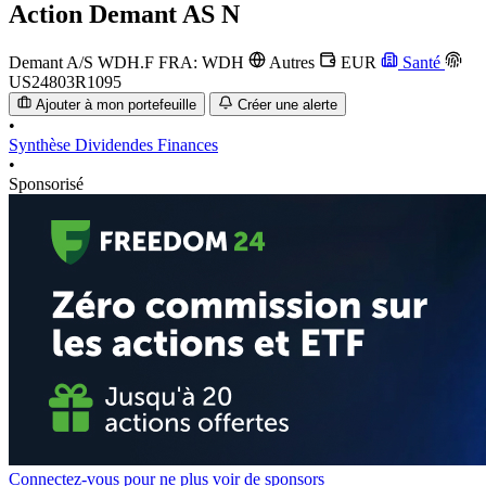
Action
Demant AS N
Demant A/S
WDH.F
FRA: WDH
Autres
EUR
Santé
US24803R1095
Ajouter à mon portefeuille
Créer une alerte
•
Synthèse
Dividendes
Finances
•
Sponsorisé
Connectez-vous pour ne plus voir de sponsors