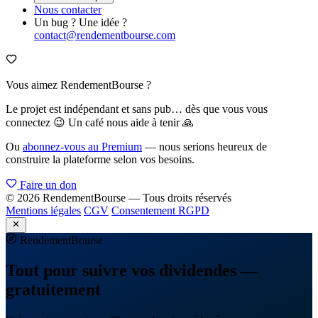
Nous contacter
Un bug ? Une idée ?
contact@rendementbourse.com
Vous aimez RendementBourse ?
Le projet est indépendant et sans pub… dès que vous vous
connectez 😉 Un café nous aide à tenir 🙏
Ou
abonnez-vous au Premium
— nous serions heureux de
construire la plateforme selon vos besoins.
Faire un don
© 2026 RendementBourse — Tous droits réservés
Mentions légales
CGV
Consentement RGPD
Rendement
Bourse
Tout pour suivre vos dividendes —
gratuitement