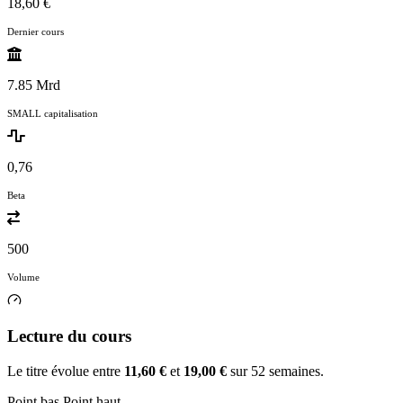
18,60 €
Dernier cours
7.85 Mrd
SMALL capitalisation
0,76
Beta
500
Volume
Lecture du cours
Le titre évolue entre
11,60 €
et
19,00 €
sur 52 semaines.
Point bas
Point haut