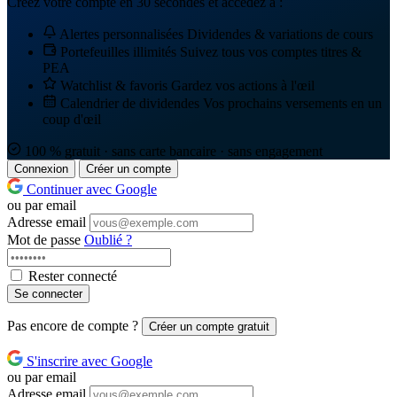
Créez votre compte en 30 secondes et accédez à :
Alertes personnalisées
Dividendes & variations de cours
Portefeuilles illimités
Suivez tous vos comptes titres &
PEA
Watchlist & favoris
Gardez vos actions à l'œil
Calendrier de dividendes
Vos prochains versements en un
coup d'œil
100 % gratuit · sans carte bancaire · sans engagement
Connexion
Créer un compte
Continuer avec Google
ou par email
Adresse email
Mot de passe
Oublié ?
Rester connecté
Se connecter
Pas encore de compte ?
Créer un compte gratuit
S'inscrire avec Google
ou par email
Adresse email